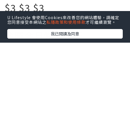
$3 $3 $3
U Lifestyle 會使用Cookies來改善您的網站體驗，請確定
買到乜!
您同意接受本網站之
私隱政策和使用條款
才可繼續瀏覽。
今時今日物價飛天
我已閱讀及同意
旺角區竟然仲有$3一個麵
包!$5一個叉燒包!