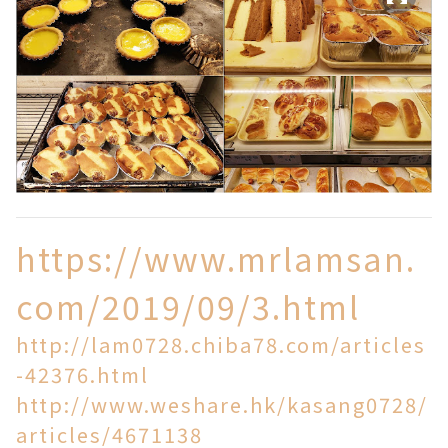
https://www.mrlamsan.
com/2019/09/3.html
http://lam0728.chiba78.com/articles
-42376.html
http://www.weshare.hk/kasang0728/
articles/4671138