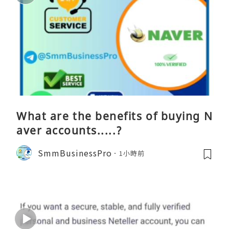
What are the benefits of buying N
aver accounts.....?
SmmBusinessPro
1小時前