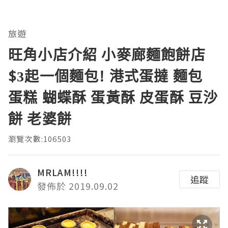
旅遊
旺角小店介紹 小麥廊麵飽餅店
$3起一個麵包! 港式蛋撻 麵包
蛋糕 蝴蝶酥 蛋黃酥 皮蛋酥 豆沙
餅 老婆餅
瀏覽次數:106503
MRLAM!!!!
追蹤
發佈於 2019.09.02