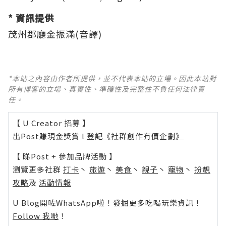
* 資訊提供
茂州郡廳金振滿(音譯)
*本站之內容由作者所提供，並不代表本站的立場。因此本站對
所有博客的立場、真實性、準確性及完整性不負任何法律責
任。
【 U Creator 招募 】
出Post賺現金獎賞 l
登記《社群創作有價企劃》
【 睇Post + 參加品牌活動 】
瀏覽更多社群
打卡
丶
旅遊
丶
美食
丶
親子
丶
寵物
丶
扮靚
攻略
及
活動情報
U Blog開咗WhatsApp啦！發掘更多吃喝玩樂資訊！
Follow 我哋
！