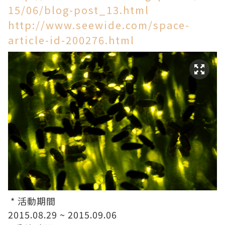
15/06/blog-post_13.html
http://www.seewide.com/space-
article-id-200276.html
* 活動期間
2015.08.29 ~ 2015.09.06