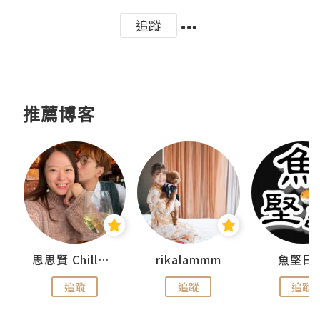
追蹤
推薦博客
urnal
思思賢 ChillMyBabe
rikalammm
魚堅日
追蹤
追蹤
追蹤