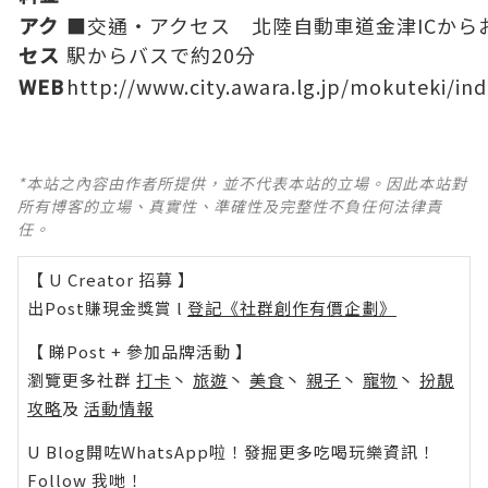
アク
■交通・アクセス 北陸自動車道金津ICからお
セス
駅からバスで約20分
WEB
http://www.city.awara.lg.jp/mokuteki/i
*本站之內容由作者所提供，並不代表本站的立場。因此本站對
所有博客的立場、真實性、準確性及完整性不負任何法律責
任。
【 U Creator 招募 】
出Post賺現金獎賞 l
登記《社群創作有價企劃》
【 睇Post + 參加品牌活動 】
瀏覽更多社群
打卡
丶
旅遊
丶
美食
丶
親子
丶
寵物
丶
扮靚
攻略
及
活動情報
U Blog開咗WhatsApp啦！發掘更多吃喝玩樂資訊！
Follow 我哋
！