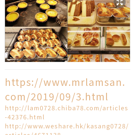
https://www.mrlamsan.
com/2019/09/3.html
http://lam0728.chiba78.com/articles
-42376.html
http://www.weshare.hk/kasang0728/
articles/4671138