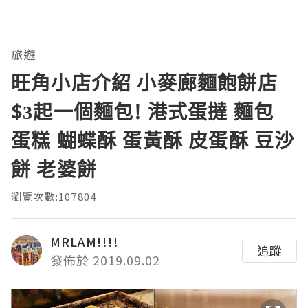
旅遊
旺角小店介紹 小麥廊麵飽餅店
$3起一個麵包! 港式蛋撻 麵包
蛋糕 蝴蝶酥 蛋黃酥 皮蛋酥 豆沙
餅 老婆餅
瀏覽次數:107804
MRLAM!!!!
追蹤
發佈於 2019.09.02