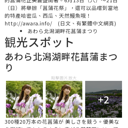
的菖蒲花正美麗盛開著。6月13日（六）～21日
（日）將舉辦「菖蒲花祭」，還可以品嚐到當地
的特產哈密瓜、西瓜、天然鰻魚哦！
http://awara.info/ (日文、有繁體中文網頁)
あわら北潟湖畔花菖蒲まつり
観光スポット
あわら北潟湖畔花菖蒲まつ
り
點擊圖片放大
+2
300種20万本の花菖蒲が 美しさを競う。優美な