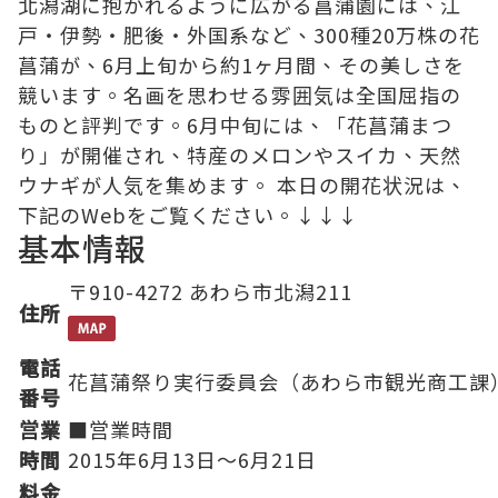
北潟湖に抱かれるように広がる菖蒲園には、江
戸・伊勢・肥後・外国系など、300種20万株の花
菖蒲が、6月上旬から約1ヶ月間、その美しさを
競います。名画を思わせる雰囲気は全国屈指の
ものと評判です。6月中旬には、「花菖蒲まつ
り」が開催され、特産のメロンやスイカ、天然
ウナギが人気を集めます。 本日の開花状況は、
下記のWebをご覧ください。↓↓↓
基本情報
〒910-4272 あわら市北潟211
住所
電話
花菖蒲祭り実行委員会（あわら市観光商工課
番号
営業
■営業時間
時間
2015年6月13日～6月21日
料金