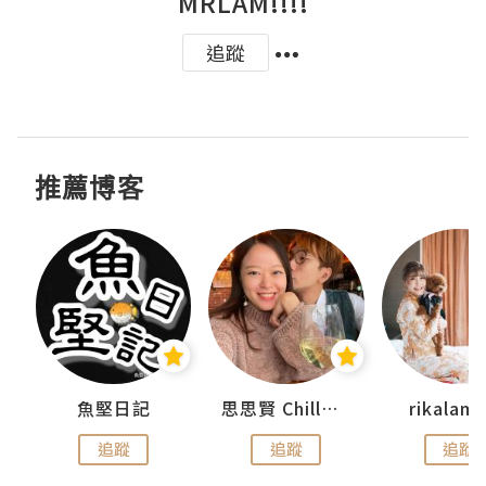
MRLAM!!!!
追蹤
推薦博客
urnal
魚堅日記
思思賢 ChillMyBabe
rikala
追蹤
追蹤
追蹤