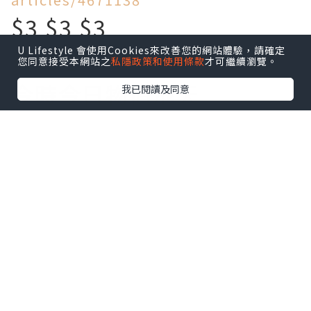
$3 $3 $3
U Lifestyle 會使用Cookies來改善您的網站體驗，請確定
買到乜!
您同意接受本網站之
私隱政策和使用條款
才可繼續瀏覽。
今時今日物價飛天
我已閱讀及同意
旺角區竟然仲有$3一個麵
包!$5一個叉燒包!