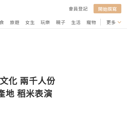
會員登記
開始撰寫
食
旅遊
女生
玩樂
親子
生活
寵物
行山
更多
打卡
村文化 兩千人份
產地 稻米表演