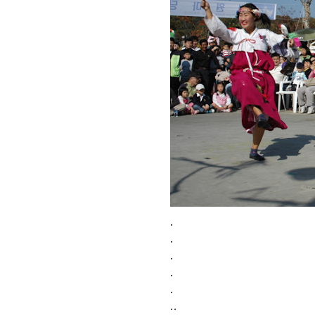
.
.
.
.
.
..