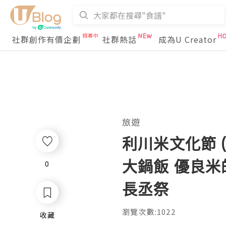
社群創作有價企劃
社群熱話
成為U Creator
旅遊
利川米文化節 
大鍋飯 優良米
0
0
長丞祭
瀏覽次數:1022
收藏
收藏