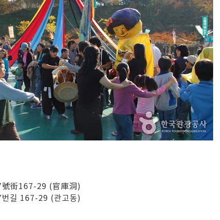
街167-29 (官庫洞)
길 167-29 (관고동)