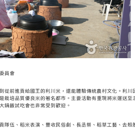
進委員會
到從前進貢給國王的利川米，還能體驗傳統農村文化。利川
是栽培品質優良米的著名都市。主要活動有重現將米運送至
大鍋飯試吃會也非常受到歡迎。
貢隊伍、稻米表演、豐收民俗劇、長丞祭、稻草工藝、去殼