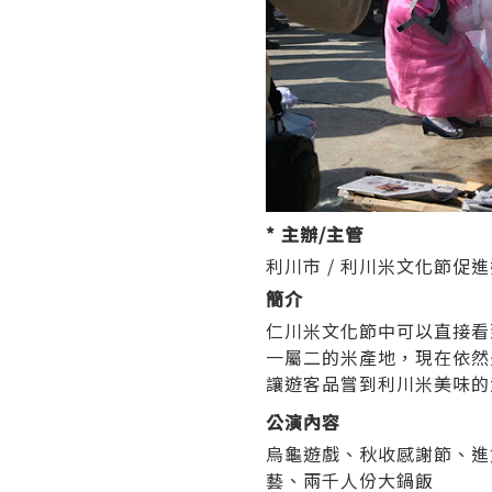
* 主辦/主管
利川市 / 利川米文化節促
簡介
仁川米文化節中可以直接看
一屬二的米產地，現在依然
讓遊客品嘗到利川米美味的
公演內容
烏龜遊戲、秋收感謝節、進
藝、兩千人份大鍋飯