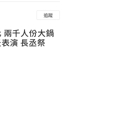
追蹤
化 兩千人份大鍋
米表演 長丞祭