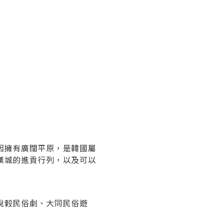
因擁有廣闊平原，是韓國屬
漢城的進貢行列，以及可以
脫榖民俗劇、大同民俗遊