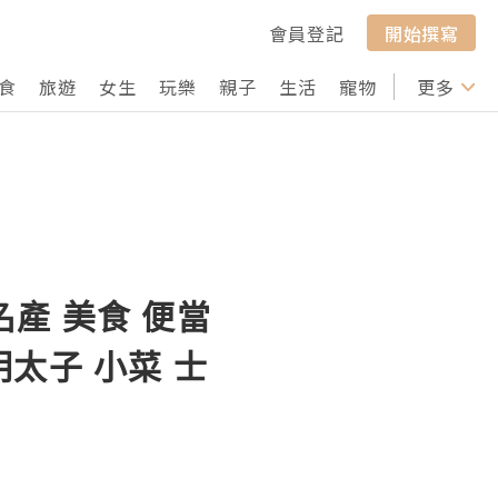
會員登記
開始撰寫
食
旅遊
女生
玩樂
親子
生活
寵物
行山
更多
打卡
名產 美食 便當
明太子 小菜 士