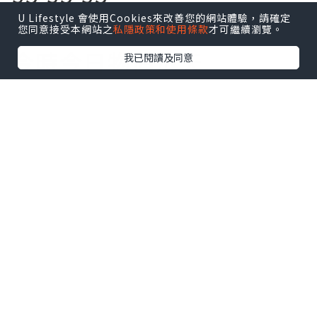
U Lifestyle 會使用Cookies來改善您的網站體驗，請確定
買到乜!
您同意接受本網站之
私隱政策和使用條款
才可繼續瀏覽。
今時今日物價飛天
我已閱讀及同意
旺角區竟然仲有$3一個麵
包!$5一個叉燒包!