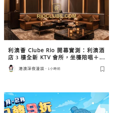
利澳薈 Clube Rio 開幕實測：利澳酒
店 3 樓全新 KTV 會所，坐檯陪唱＋水
療套票一次過睇
港澳深夜漫談
1小時前