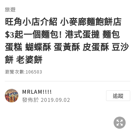
旅遊
旺角小店介紹 小麥廊麵飽餅店
$3起一個麵包! 港式蛋撻 麵包
蛋糕 蝴蝶酥 蛋黃酥 皮蛋酥 豆沙
餅 老婆餅
瀏覽次數:106503
MRLAM!!!!
追蹤
發佈於 2019.09.02