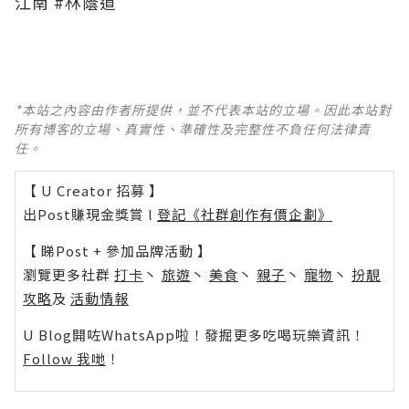
江南‬
‪#‎林蔭道‬
*本站之內容由作者所提供，並不代表本站的立場。因此本站對
所有博客的立場、真實性、準確性及完整性不負任何法律責
任。
【 U Creator 招募 】
出Post賺現金獎賞 l
登記《社群創作有價企劃》
【 睇Post + 參加品牌活動 】
瀏覽更多社群
打卡
丶
旅遊
丶
美食
丶
親子
丶
寵物
丶
扮靚
攻略
及
活動情報
U Blog開咗WhatsApp啦！發掘更多吃喝玩樂資訊！
Follow 我哋
！