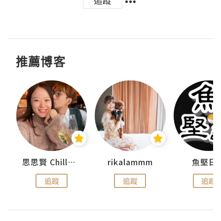
追蹤
推薦博客
urnal
思思賢 ChillMyBabe
rikalammm
魚堅日
追蹤
追蹤
追蹤