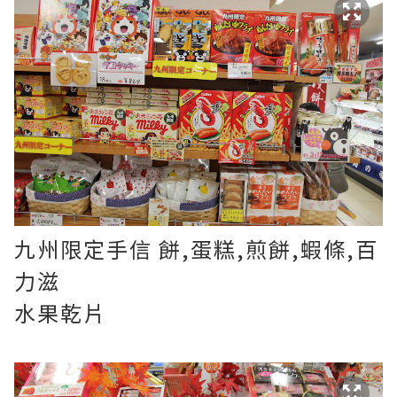
九州限定手信 餅,蛋糕,煎餅,蝦條,百
力滋
水果乾片