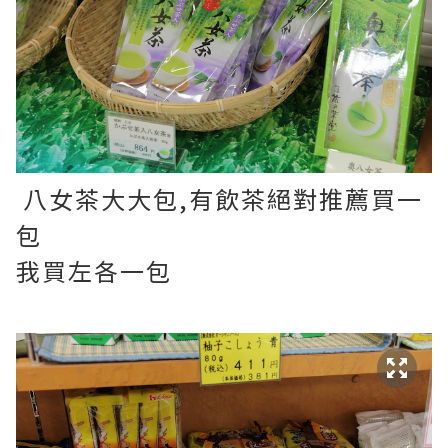
八女茶大大包,有飲茶絕對推薦買一
包
我買左各一包