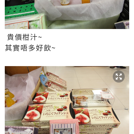
貴價柑汁~
其實唔多好飲~