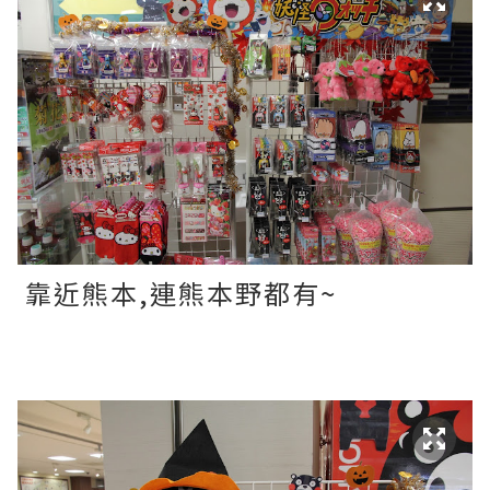
靠近熊本,連熊本野都有~