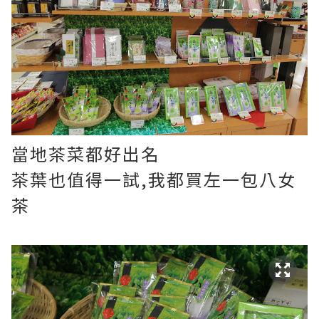
當地茶菜都好出名
茶葉也值得一試,我都買左一包八女
茶