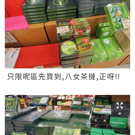
只限呢區先買到,八女茶撻,正呀!!