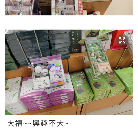
大福~~興趣不大~