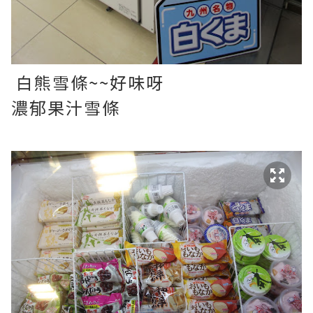
白熊雪條~~好味呀
濃郁果汁雪條