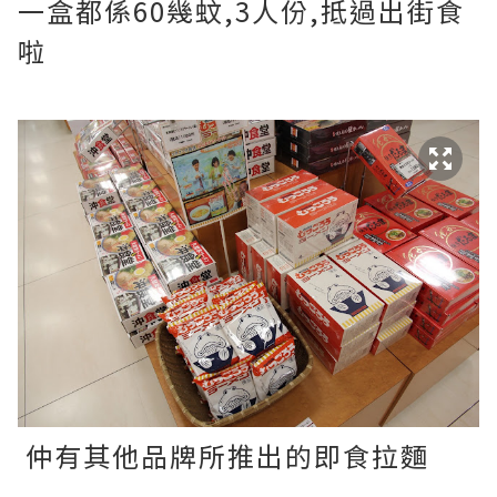
一盒都係60幾蚊,3人份,抵過出街食
啦
仲有其他品牌所推出的即食拉麵