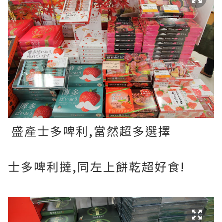
盛產士多啤利,當然超多選擇
士多啤利撻,同左上餅乾超好食!