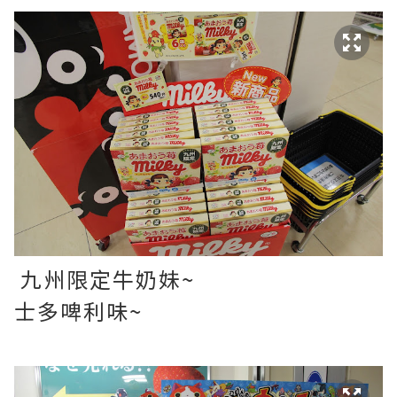
九州限定牛奶妹~
士多啤利味~