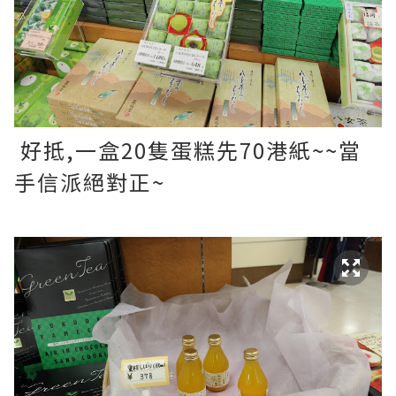
好抵,一盒20隻蛋糕先70港紙~~當
手信派絕對正~