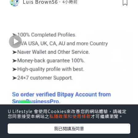
Luis Brown56
4小時前
U Lifestyle 會使用Cookies來改善您的網站體驗，請確定
Buy Crypto Instantly | Secure & E
您同意接受本網站之
私隱政策和使用條款
才可繼續瀏覽。
asy with Ramp Network
我已閱讀及同意
Luis Brown56
4小時前