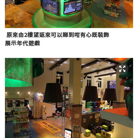
原來由2樓望返來可以睇到咁有心既裝飾
展示年代遊戲