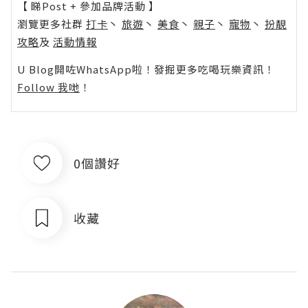
【 睇Post + 參加品牌活動 】
瀏覽更多社群
打卡
丶
旅遊
丶
美食
丶
親子
丶
寵物
丶
扮靚
攻略
及
活動情報
U Blog開咗WhatsApp啦！發掘更多吃喝玩樂資訊！
Follow 我哋
！
0個讚好
收藏