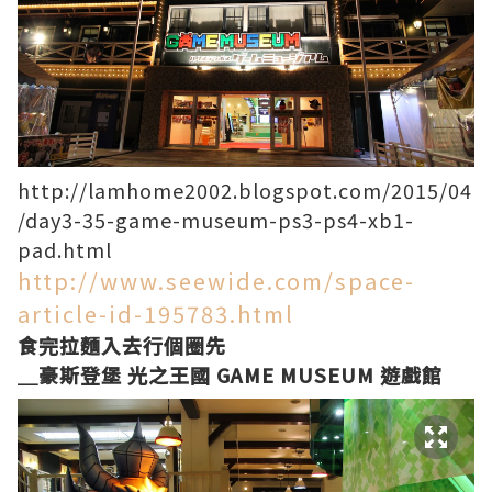
http://lamhome2002.blogspot.com/2015/04
/day3-35-game-museum-ps3-ps4-xb1-
pad.html
http://www.seewide.com/space-
article-id-195783.html
食完拉麵入去行個圈先
＿豪斯登堡 光之王國 GAME MUSEUM 遊戲館