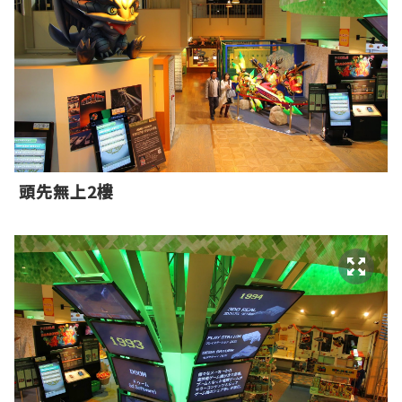
頭先無上2樓