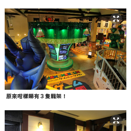
原來咁樣睇有３隻龍架！