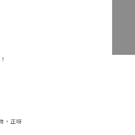
多！
物，正呀