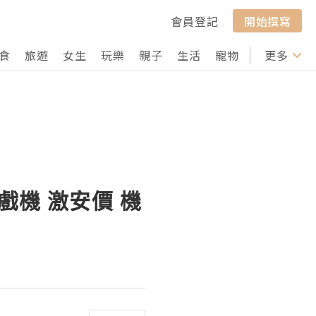
會員登記
開始撰寫
食
旅遊
女生
玩樂
親子
生活
寵物
行山
更多
打卡
遊戲機 激安價 機