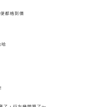
隨便都格到價
哈哈
！
棄了，行左幾間算了～