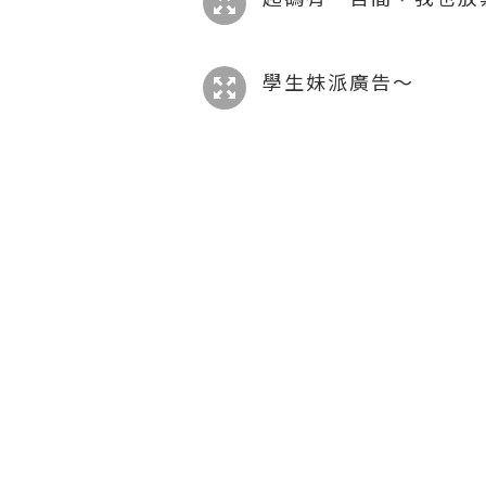
學生妹派廣告～