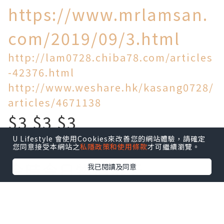
https://www.mrlamsan.
com/2019/09/3.html
http://lam0728.chiba78.com/articles
-42376.html
http://www.weshare.hk/kasang0728/
articles/4671138
$3 $3 $3
U Lifestyle 會使用Cookies來改善您的網站體驗，請確定
買到乜!
您同意接受本網站之
私隱政策和使用條款
才可繼續瀏覽。
今時今日物價飛天
我已閱讀及同意
旺角區竟然仲有$3一個麵
包!$5一個叉燒包!