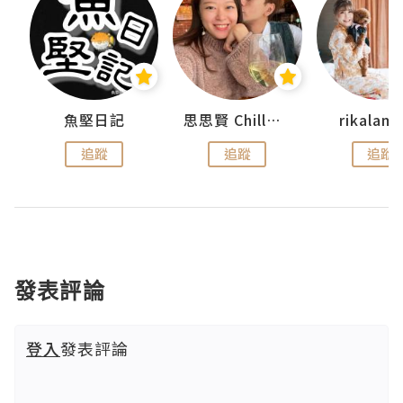
urnal
魚堅日記
思思賢 ChillMyBabe
rikala
追蹤
追蹤
追蹤
發表評論
登入
發表評論