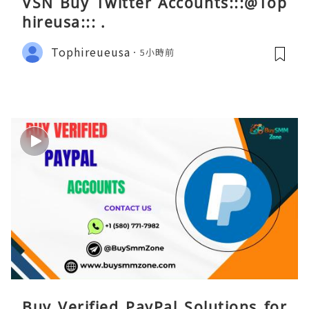
VSN Buy Twitter Accounts:::@Top
hireusa::: .
Tophireueusa
5小時前
Buy Verified PayPal Solutions for