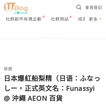
會員登記
社群創作有價企劃
社群熱話
成為U Creato
更多
旅遊
日本爆紅船梨精（日语：ふなっ
しー，正式英文名：Funassyi
@ 沖繩 AEON 百貨