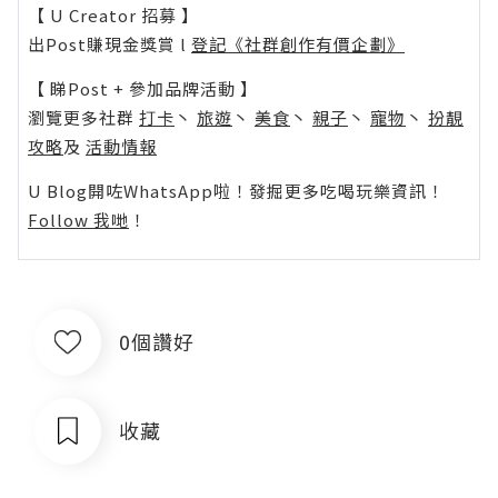
【 U Creator 招募 】
出Post賺現金獎賞 l
登記《社群創作有價企劃》
【 睇Post + 參加品牌活動 】
瀏覽更多社群
打卡
丶
旅遊
丶
美食
丶
親子
丶
寵物
丶
扮靚
攻略
及
活動情報
U Blog開咗WhatsApp啦！發掘更多吃喝玩樂資訊！
Follow 我哋
！
0個讚好
收藏