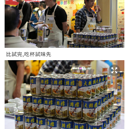
比試完,吃杯試味先