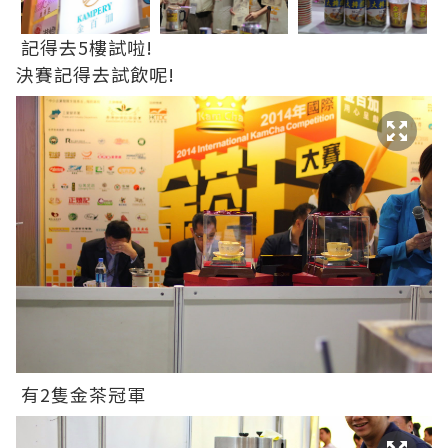
記得去5樓試啦!
決賽記得去試飲呢!
有2隻金茶冠軍