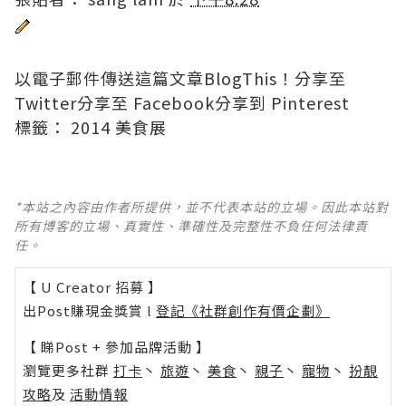
以電子郵件傳送這篇文章
BlogThis！
分享至
Twitter
分享至 Facebook
分享到 Pinterest
標籤：
2014 美食展
*本站之內容由作者所提供，並不代表本站的立場。因此本站對
所有博客的立場、真實性、準確性及完整性不負任何法律責
任。
【 U Creator 招募 】
出Post賺現金獎賞 l
登記《社群創作有價企劃》
【 睇Post + 參加品牌活動 】
瀏覽更多社群
打卡
丶
旅遊
丶
美食
丶
親子
丶
寵物
丶
扮靚
攻略
及
活動情報