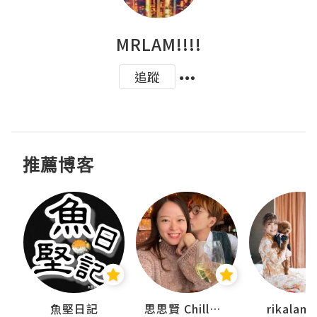
MRLAM!!!!
追蹤
推薦博客
urnal
魚堅日記
思思賢 ChillMyBabe
rikala