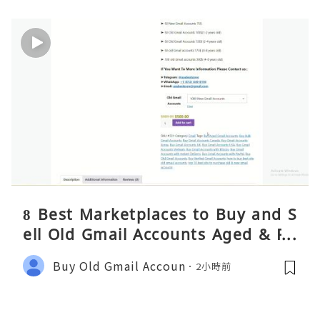
8 Best Marketplaces to Buy and S
ell Old Gmail Accounts Aged & PV
A Safely (Any Country) – 2026 Gui
Buy Old Gmail Accoun
2小時前
de