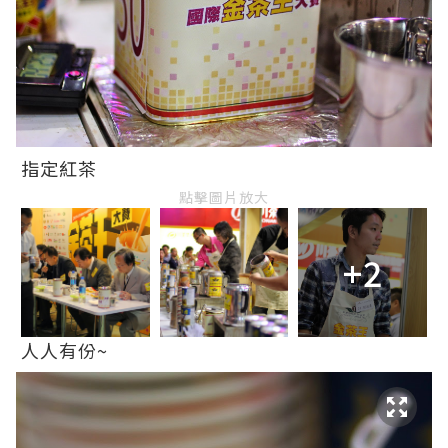
指定紅茶
點擊圖片放大
+2
人人有份~