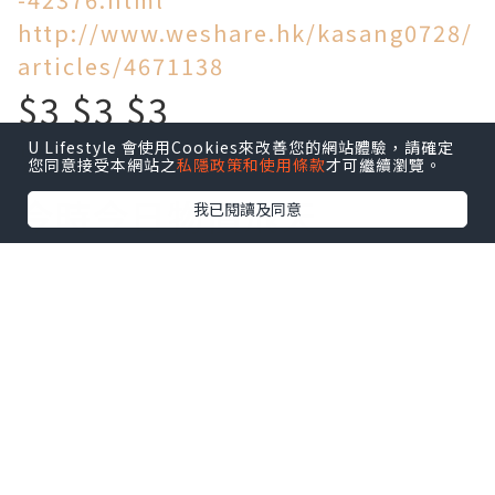
http://www.weshare.hk/kasang0728/
articles/4671138
$3 $3 $3
U Lifestyle 會使用Cookies來改善您的網站體驗，請確定
買到乜!
您同意接受本網站之
私隱政策和使用條款
才可繼續瀏覽。
今時今日物價飛天
我已閱讀及同意
旺角區竟然仲有$3一個麵
包!$5一個叉燒包!