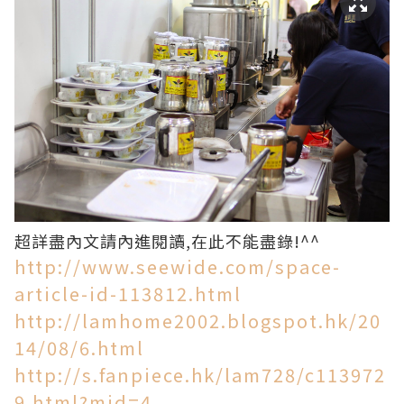
超詳盡內文請內進閱讀,在此不能盡錄!^^
http://www.seewide.com/space-
article-id-113812.html
http://lamhome2002.blogspot.hk/20
14/08/6.html
http://s.fanpiece.hk/lam728/c113972
9.html?mid=4