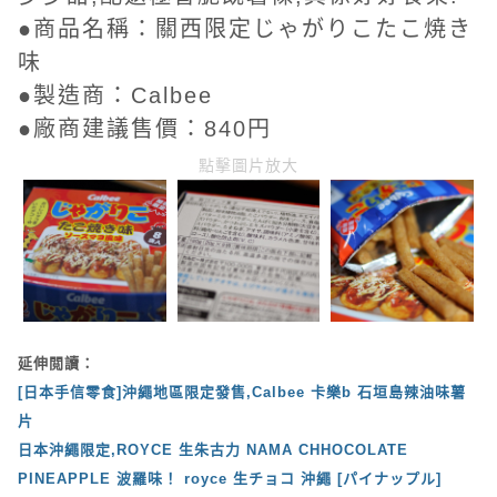
●商品名稱：關西限定じゃがりこたこ焼き
味
●製造商：Calbee
●廠商建議售價：840円
點擊圖片放大
延伸閲讀：
[日本手信零食]沖繩地區限定發售,Calbee 卡樂b 石垣島辣油味薯
片
日本沖繩限定,ROYCE 生朱古力 NAMA CHHOCOLATE
PINEAPPLE 波羅味！ royce 生チョコ 沖繩 [パイナップル]