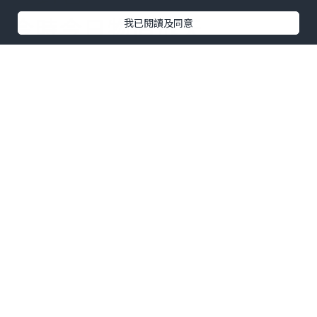
今時今日物價飛天
我已閱讀及同意
旺角區竟然仲有$3一個麵
包!$5一個叉燒包!