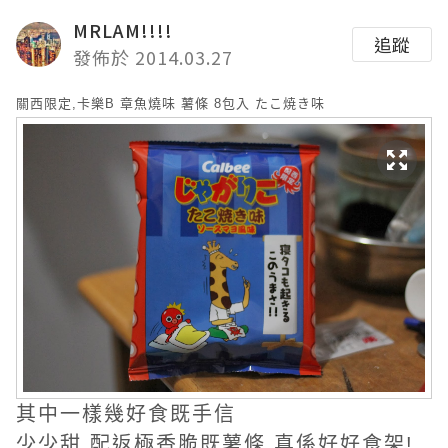
MRLAM!!!!
追蹤
發佈於 2014.03.27
關西限定,卡樂B 章魚燒味 薯條 8包入 たこ焼き味
其中一樣幾好食既手信
少少甜,配返極香脆既薯條,真係好好食架!