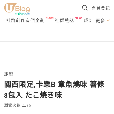
會員登記
社群創作有價企劃
社群熱話
成為U Creato
更多
旅遊
關西限定,卡樂B 章魚燒味 薯條
8包入 たこ焼き味
瀏覽次數:2176