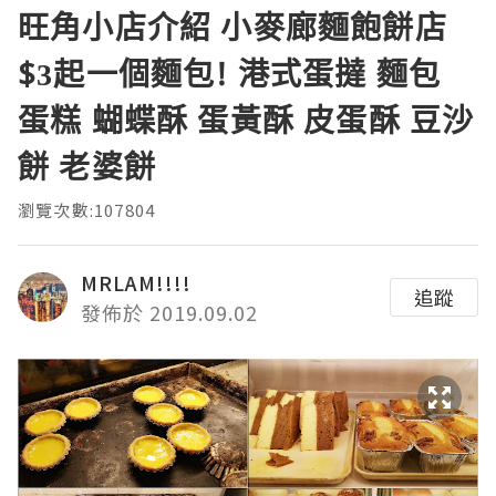
旺角小店介紹 小麥廊麵飽餅店
$3起一個麵包! 港式蛋撻 麵包
蛋糕 蝴蝶酥 蛋黃酥 皮蛋酥 豆沙
餅 老婆餅
瀏覽次數:107804
MRLAM!!!!
追蹤
發佈於 2019.09.02