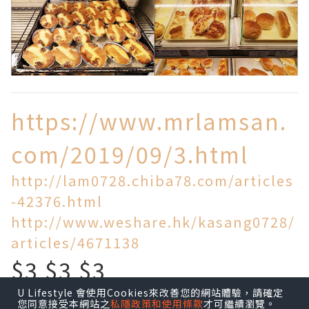
https://www.mrlamsan.
com/2019/09/3.html
http://lam0728.chiba78.com/articles
-42376.html
http://www.weshare.hk/kasang0728/
articles/4671138
$3 $3 $3
U Lifestyle 會使用Cookies來改善您的網站體驗，請確定
買到乜!
您同意接受本網站之
私隱政策和使用條款
才可繼續瀏覽。