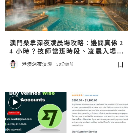
澳門桑拿深夜凌晨場攻略：邊間真係 2
4 小時？技師當班時段、凌晨入場流
程、過夜安排一次過講清
港澳深夜漫談
59分鐘前