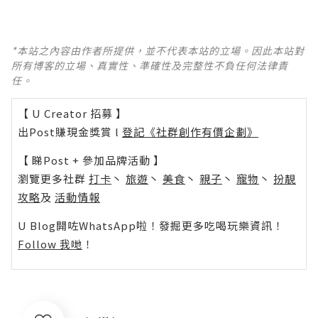
*本站之內容由作者所提供，並不代表本站的立場。因此本站對
所有博客的立場、真實性、準確性及完整性不負任何法律責
任。
【 U Creator 招募 】
出Post賺現金獎賞 l
登記《社群創作有價企劃》
【 睇Post + 參加品牌活動 】
瀏覽更多社群
打卡
丶
旅遊
丶
美食
丶
親子
丶
寵物
丶
扮靚
攻略
及
活動情報
U Blog開咗WhatsApp啦！發掘更多吃喝玩樂資訊！
Follow 我哋
！