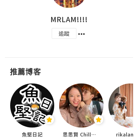
MRLAM!!!!
追蹤
推薦博客
urnal
魚堅日記
思思賢 ChillMyBabe
rikala