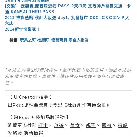
Sunlife ,回程酒店補眠
[交通]一定要識,關西周遊卷 PASS 2天/3天,京阪神戶奈良交通一卡
通 KANSAI THRU PASS
2013 掃貨熱點,秋紅大阪遊 day1, 批發超市 C&C ,C＆Cエンド天
六店
2014新年快樂呢！
標籤:
玩具之町 松屋町
懷舊玩具 零食大批發
*本站之內容由作者所提供，並不代表本站的立場。因此本站對
所有博客的立場、真實性、準確性及完整性不負任何法律責
任。
【 U Creator 招募 】
出Post賺現金獎賞 l
登記《社群創作有價企劃》
【 睇Post + 參加品牌活動 】
瀏覽更多社群
打卡
丶
旅遊
丶
美食
丶
親子
丶
寵物
丶
扮靚
攻略
及
活動情報