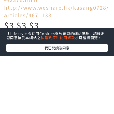
http://www.weshare.hk/kasang0728/
articles/4671138
$3 $3 $3
U Lifestyle 會使用Cookies來改善您的網站體驗，請確定
買到乜!
您同意接受本網站之
私隱政策和使用條款
才可繼續瀏覽。
今時今日物價飛天
我已閱讀及同意
旺角區竟然仲有$3一個麵
包!$5一個叉燒包!