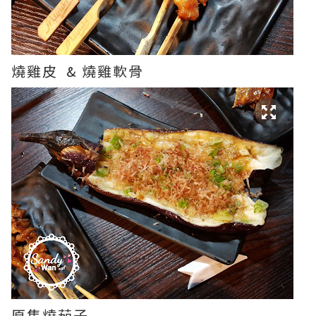
燒雞皮 & 燒雞軟骨
原隻燒茄子