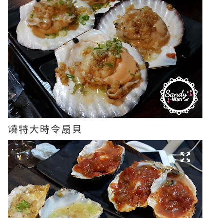
燒特大時令扇貝