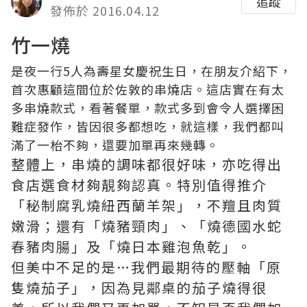
追蹤
發佈於 2016.04.12
竹一燒
是夜一行5人為壽星女慶祝生日，在朋友介紹下，
首次惠顧這間位於佐敦的串燒店。這店實在有太
多串燒款式，看著餐單，款式多到會令人選擇困
難症發作，皆因很多都想吃，就這樣，我們都叫
滿了一枱不夠，還要加單再來幾轉。
整體上，串燒的調味都很好味，亦吃得出
食店選食材夠靚夠認真。特別值得推介
「秘制腐乳燒紐西蘭羊架」，不羶且肉質
嫩滑；還有「燒豬頸肉」、「燒德國水蛇
春豬肉腸」及「燒日本雞泡魚乾」。
但美中不足的是…我們最期待的壓軸「原
隻燒茄子」，因為見鄰桌的茄子燒得很