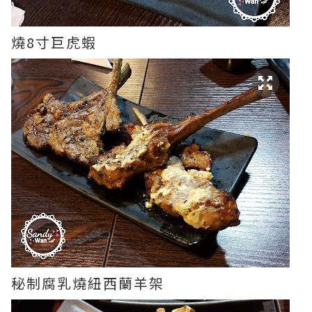
燒8寸巨虎蝦
秘制腐乳燒紐西蘭羊架