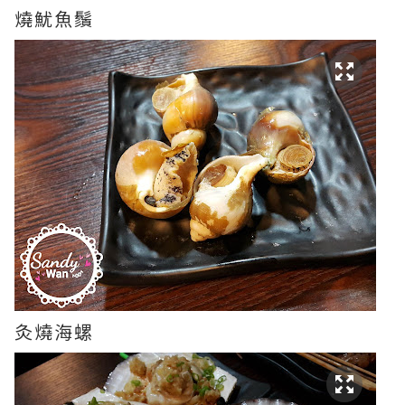
燒魷魚鬚
灸燒海螺