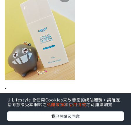
.
白冰姬 幹細胞活肌美白防曬乳
U Lifestyle 會使用Cookies來改善您的網站體驗，請確定
Hydra UV Sunscreen Protector
您同意接受本網站之
私隱政策和使用條款
才可繼續瀏覽。
SPF50+ PA++++
我已閱讀及同意
.
.