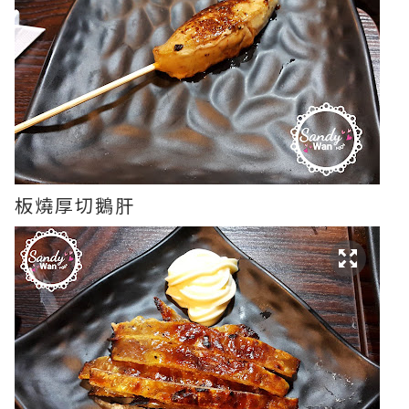
板燒厚切鵝肝