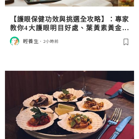
【護眼保健功效與挑選全攻略】：專家
教你4大護眼明目好處、葉黃素黃金比
例與挑選秘訣
輕養生
2小時前