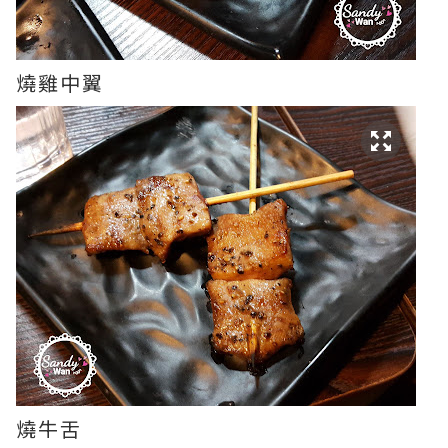
燒雞中翼
燒牛舌