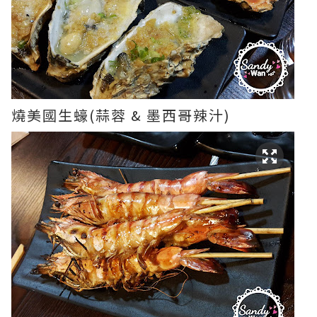
燒美國生蠔(蒜蓉 & 墨西哥辣汁)