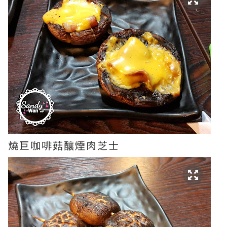
燒巨咖啡菇釀煙肉芝士