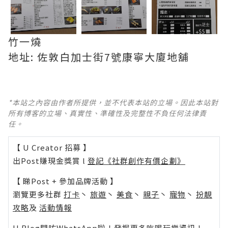
竹一燒
地址: 佐敦白加士街7號康寧大廈地舖
*本站之內容由作者所提供，並不代表本站的立場。因此本站對
所有博客的立場、真實性、準確性及完整性不負任何法律責
任。
【 U Creator 招募 】
出Post賺現金獎賞 l
登記《社群創作有價企劃》
【 睇Post + 參加品牌活動 】
瀏覽更多社群
打卡
丶
旅遊
丶
美食
丶
親子
丶
寵物
丶
扮靚
攻略
及
活動情報
U Blog開咗WhatsApp啦！發掘更多吃喝玩樂資訊！