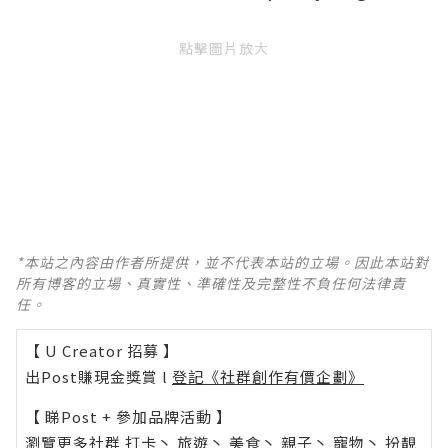
點擊圖片放大
*本站之內容由作者所提供，並不代表本站的立場。因此本站對
所有博客的立場、真實性、準確性及完整性不負任何法律責
任。
【 U Creator 招募 】
出Post賺現金獎賞 l
登記《社群創作有價企劃》
【 睇Post + 參加品牌活動 】
瀏覽更多社群
打卡
丶
旅遊
丶
美食
丶
親子
丶
寵物
丶
扮靚