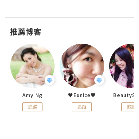
推薦博客
h 夏沫
Amy Ng
♥Eunice♥
追蹤
追蹤
追蹤