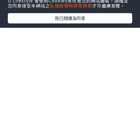
U Lifestyle 會使用Cookies來改善您的網站體驗，請確定
Hydra UV Sunscreen Protector
您同意接受本網站之
私隱政策和使用條款
才可繼續瀏覽。
SPF50+ PA++++
我已閱讀及同意
.
.
🌟日本製
🌟達最高防曬系數級別：SPF50+ PA++++
.
由於每日需要在射燈照射下工作，每日出門前一定要
做好防曬護膚，但好多時塗完防曬又再上粉，未到中
午，面仔已經開始會乾、會浮粉。白冰姬 幹細胞活
肌美白防曬乳 美白防曬同時護膚，令妝感更貼服。
.