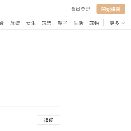
會員登記
開始撰寫
食
旅遊
女生
玩樂
親子
生活
寵物
行山
更多
打卡
追蹤