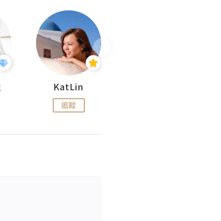
杜
KatLin
Missmiki 米奇小姐
追蹤
追蹤