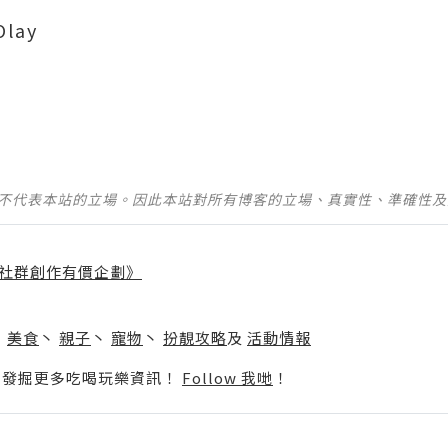
Olay
並不代表本站的立場。因此本站對所有博客的立場、真實性、準確性
社群創作有價企劃》
】
丶
美食
丶
親子
丶
寵物
丶
扮靚攻略
及
活動情報
p啦！發掘更多吃喝玩樂資訊！
Follow 我哋
！