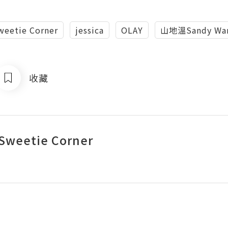
eetie Corner
jessica
OLAY
山地溫Sandy Wa
收藏
weetie Corner