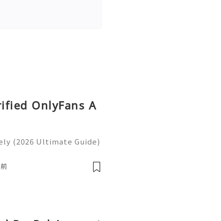
rified OnlyFans A
ly (2026 Ultimate Guide)
ntinue to shape how peopl
ions, and participate in
時前