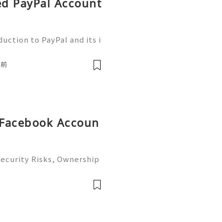
ied PayPal Account
uction to PayPal and its i
he bustling realm of onlin
 a trusted ally. This platf
時前
d Facebook Accoun
ecurity Risks, Ownership
omplete Guide 2026) 🌐⚡️🔥
️🌐 ⚡️📱💬🚀 Telegram: @
name: