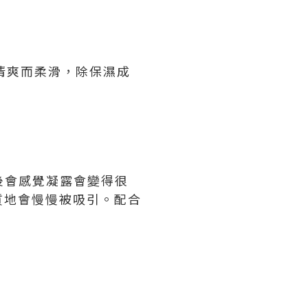
用後感覺清爽而柔滑，除保濕成
潤，推開後會感覺凝露會變得很
質地會慢慢被吸引。配合