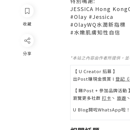
特別鳴謝:
JESSICA Hong Kong
‪#‎Olay‬ ‪#‎Jessica‬
‪#‎OlayWQ水潤新指標
收藏
‬‪#‎水嫩肌膚知性自信‬
分享
*本站之內容由作者所提供，
【 U Creator 招募 】
出Post賺現金獎賞 l
登記《
【 睇Post + 參加品牌活動 
瀏覽更多社群
打卡
丶
旅遊
U Blog開咗WhatsAp