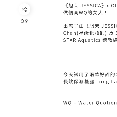
《旭茉 JESSICA》x 
做個高WQ的女人！
分享
出席了由《旭茉 JESSI
Chan(星級化妝師) 及
STAR Aquatics 總教
今天試用了兩款好評的Olay新
長效保濕凝露 Long Last
WQ = Water Quo