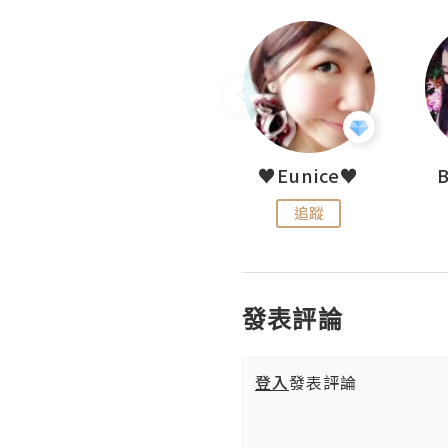
LoveCath 夏沫
♥Eunice♥
追蹤
追蹤
發表評論
登入
發表評論