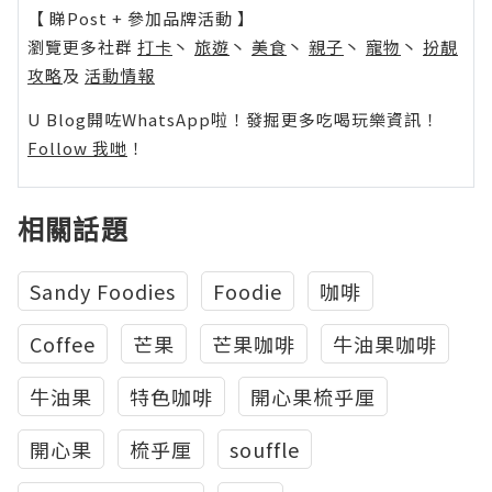
【 睇Post + 參加品牌活動 】
瀏覽更多社群
打卡
丶
旅遊
丶
美食
丶
親子
丶
寵物
丶
扮靚
攻略
及
活動情報
U Blog開咗WhatsApp啦！發掘更多吃喝玩樂資訊！
Follow 我哋
！
相關話題
Sandy Foodies
Foodie
咖啡
Coffee
芒果
芒果咖啡
牛油果咖啡
牛油果
特色咖啡
開心果梳乎厘
開心果
梳乎厘
souffle