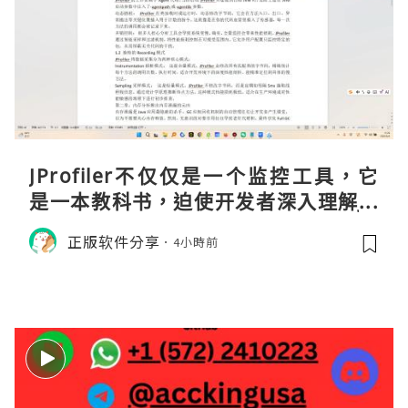
JProfiler不仅仅是一个监控工具，它
是一本教科书，迫使开发者深入理解JV
M的内存模型、垃圾回收机制和并发原
正版软件分享
4小時前
理。通过直观的可视化数据，它将抽象
的性能问题具象化为代码行号。对于一
名追求卓越的Java