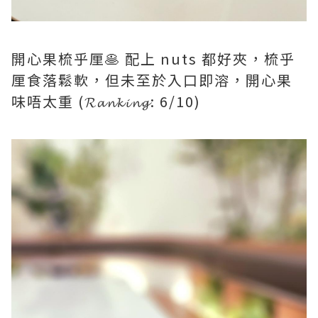
開心果梳乎厘🥞 配上 nuts 都好夾，梳乎
厘食落鬆軟，但未至於入口即溶，開心果
味唔太重 (𝓡𝓪𝓷𝓴𝓲𝓷𝓰: 6/10)