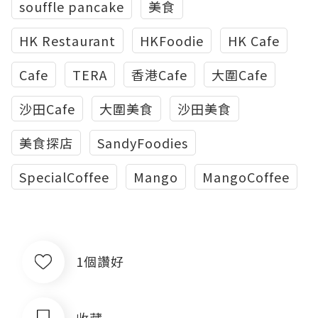
souffle pancake
美食
HK Restaurant
HKFoodie
HK Cafe
Cafe
TERA
香港Cafe
大圍Cafe
沙田Cafe
大圍美食
沙田美食
美食探店
SandyFoodies
SpecialCoffee
Mango
MangoCoffee
1個讚好