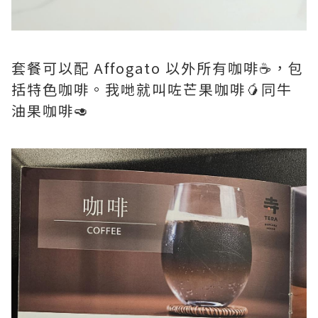
套餐可以配 Affogato 以外所有咖啡☕️，包
括特色咖啡。我哋就叫咗芒果咖啡🥭同牛
油果咖啡🥑