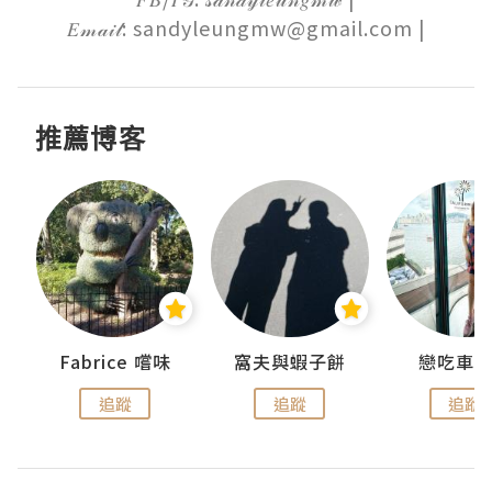
𝐸𝓂𝒶𝒾𝓁: sandyleungmw@gmail.com |
推薦博客
Fabrice 嚐味
窩夫與蝦子餅
戀吃車
追蹤
追蹤
追蹤