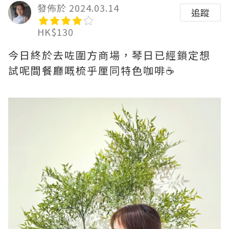
發佈於 2024.03.14
追蹤
HK$130
今日終於去咗圍方商場，琴日已經鎖定想
試呢間餐廳嘅梳乎厘同特色咖啡☕️