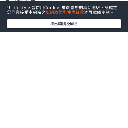
星洲麥皮蝦
U Lifestyle 會使用Cookies來改善您的網站體驗，請確定
您同意接受本網站之
私隱政策和使用條款
才可繼續瀏覽。
街頭飛天通菜
我已閱讀及同意
同新加坡薑炒飯
由於我係食素嘅關係
係得通菜，青瓜同塊皮我先會食
我屋企人就話唔算好食
我主要都係嚟食榴槤放題
所以就冇所謂
榴槤放題有任食D24同紅蝦榴槤
榴槤綿綿冰、榴槤糯米滋、榴槤凍糕 、榴