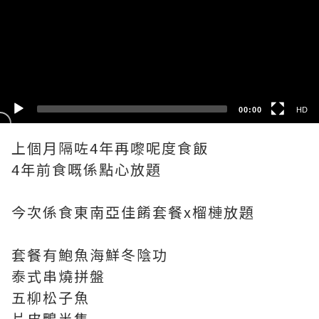
HD
SD
00:00
HD
上個月隔咗4年再嚟呢度食飯
4年前食嘅係點心放題
今次係食東南亞佳餚套餐x榴槤放題
套餐有鮑魚海鮮冬陰功
泰式串燒拼盤
五柳松子魚
片皮鴨半隻