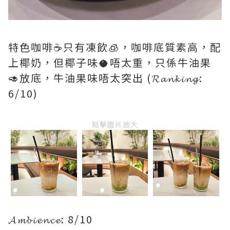
特色咖啡☕️只有凍飲🧊，咖啡底質素高，配
上椰奶，但椰子味🥥唔太重，只係牛油果
🥑放底，牛油果味唔太突出 (𝓡𝓪𝓷𝓴𝓲𝓷𝓰:
6/10)
點擊圖片放大
𝓐𝓶𝓫𝓲𝓮𝓷𝓬𝓮: 8/10