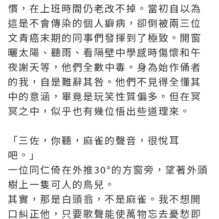
慣，在上班時間仍老改不掉。當初自以為
這是不會傳染的個人癖病，卻倒被兩三位
文青癌末期的同事們發揮到了極致。開窗
曬太陽、聽雨、看隔壁中學感時傷懷和午
夜謝天等，他們全數中毒。身為始作俑者
的我，自是難辭其咎。他們不見得全懂其
中的意涵，畢竟是玩笑性質偏多。但在冥
冥之中，似乎也有幾位悟出些道理來。
「三佐，你聽，麻雀的聲音，很悅耳
吧。」
一位同仁倚在外推30°的方窗旁，望著外頭
樹上一隻可人的鳥兒。
其實，那是白頭翁，不是麻雀。我不想開
口糾正他，只要歌聲能使萬物忘去憂愁即