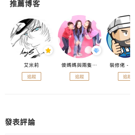
推薦博客
點滴
艾米莉
儍媽媽與兩隻小魔怪之家
追蹤
追蹤
追蹤
發表評論