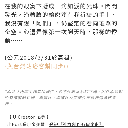
在我的眼窩下凝成一滴如淚的光珠。閃閃
發光，沿著臉的輪廓滴在我祈禱的手上。
我沒有說「阿們」，仍堅定的看向璀璨的
夜空。心還是像第一次謝天時，那樣的悸
動……
(公元2018/3/31於高雄)
-與台灣站痞客幫同步()
*本站之內容由作者所提供，並不代表本站的立場。因此本站對
所有博客的立場、真實性、準確性及完整性不負任何法律責
任。
【 U Creator 招募 】
出Post賺現金獎賞 l
登記《社群創作有價企劃》