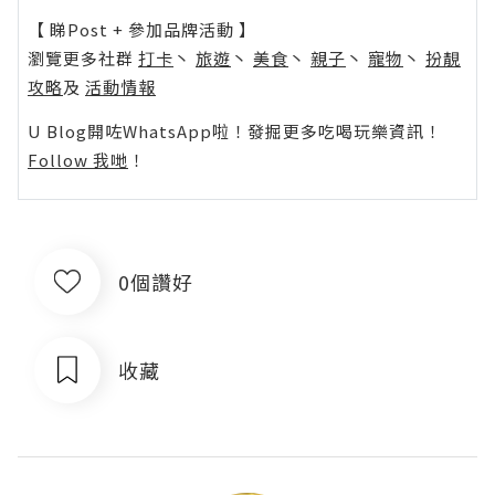
【 睇Post + 參加品牌活動 】
瀏覽更多社群
打卡
丶
旅遊
丶
美食
丶
親子
丶
寵物
丶
扮靚
攻略
及
活動情報
U Blog開咗WhatsApp啦！發掘更多吃喝玩樂資訊！
Follow 我哋
！
0個讚好
收藏