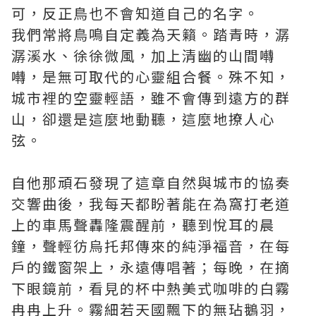
可，反正鳥也不會知道自己的名字。
我們常將鳥鳴自定義為天籟。踏青時，潺
潺溪水、徐徐微風，加上清幽的山間囀
囀，是無可取代的心靈組合餐。殊不知，
城市裡的空靈輕語，雖不會傳到遠方的群
山，卻還是這麼地動聽，這麼地撩人心
弦。
自他那頑石發現了這章自然與城市的協奏
交響曲後，我每天都盼著能在為窩打老道
上的車馬聲轟隆震醒前，聽到悅耳的晨
鐘，聲輕彷烏托邦傳來的純淨福音，在每
戶的鐵窗架上，永遠傳唱著；每晚，在摘
下眼鏡前，看見的杯中熱美式咖啡的白霧
冉冉上升。霧細若天國飄下的無玷鵝羽，