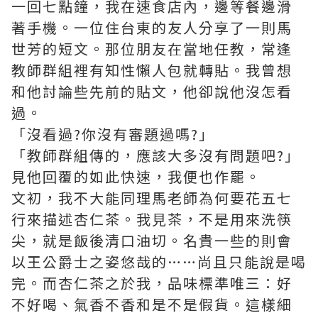
一回七點鐘，我在速食店內，邊等餐邊滑
著手機。一位住台東的友人分享了一則馬
世芳的短文。那位朋友在當地任教，常逢
教師群組裡有知性懶人包就轉貼。我曾想
和他討論些先前的貼文，他卻說他沒怎看
過。
「沒看過?你沒有審題過嗎?」
「教師群組傳的，應該大多沒有問題吧?」
見他回覆的如此快速，我便也作罷。
文初，我不大能同理馬老師為何要花五七
行來描述杏仁茶。我見茶，不是用來洗筷
尖，就是飯後清口油切。名貴一些的則會
以王公爵士之姿悠哉的……尚且只能說是喝
完。而杏仁茶之於我，品味標準唯三：好
不好喝、氣香不香和是不是假貨。這樣細