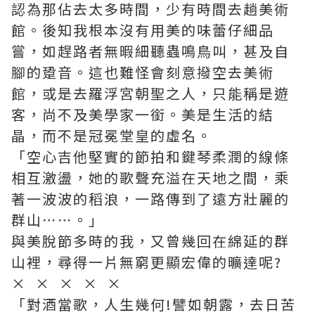
認為那佔去太多時間，少有時間去趟美術
館。後知我根本沒有用美的味蕾仔細品
嘗，如趕路者無暇細聽蟲鳴鳥叫，甚及自
腳的跫音。這也難怪會刻意撥空去美術
館，或是去羅浮宮朝聖之人，只能稱是遊
客，尚不及美學家一銜。美是生活的結
晶，而不是冠冕堂皇的虛名。
「空心吉他堅實的節拍和鍵琴柔潤的線條
相互激盪，她的歌聲充溢在天地之間，乘
著一波波的稻浪，一路傳到了遠方壯麗的
群山⋯⋯。」
與美脫節多時的我，又曾幾回在綿延的群
山裡，尋得一片無窮更顯宏偉的曠達呢?
× × × × ×
「對酒當歌，人生幾何!譬如朝露，去日苦