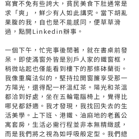
寫實不免有些誇大，貧民美食下肚通常是
求「爽」，鮮少有人如此講究。當下胡亂
果腹的我，自也是不能感同，便草草滑
過，點開Linkedin辦事。
一個下午，忙完事後閒著，就在書桌前發
呆。即使滿窗外皆是別戶人家的鐵窗框，
稍微站起也僅能看到樓下的那條砵蘭街。
我像重魔法似的，堅持拉開窗簾享受那一
方陽光，還得配一杯溫紅茶。陽光和茶溫
都洽到好處，坐在五輪電腦椅上，覺得比
哪兒都舒適。我才發現，我找回失去的生
活美學。上下班、港鐵、油麻地的老舊公
寓套房，生活必需行程並非本無精緻感，
而是我們將之視為如呼吸般定型。我們總