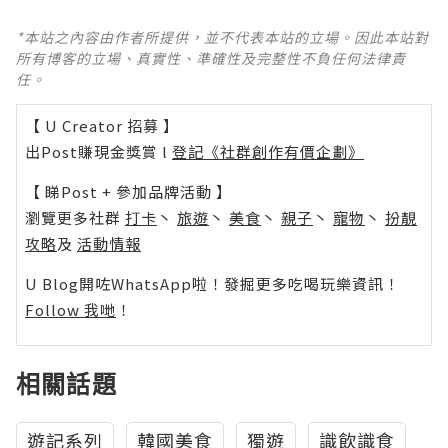
*本站之內容由作者所提供，並不代表本站的立場。因此本站對
所有博客的立場、真實性、準確性及完整性不負任何法律責
任。
【 U Creator 招募 】
出Post賺現金獎賞 l
登記《社群創作有價企劃》
【 睇Post + 參加品牌活動 】
瀏覽更多社群
打卡
丶
旅遊
丶
美食
丶
親子
丶
寵物
丶
扮靚
攻略
及
活動情報
U Blog開咗WhatsApp啦！發掘更多吃喝玩樂資訊！
Follow 我哋
！
相關話題
遊記系列
韓國美食
獨遊
識飲識食