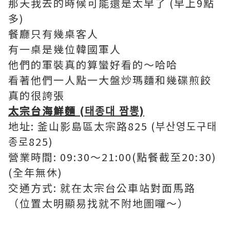
那天我去的時候可能還是太早了 (早上9點
多)
餐廳只有幾桌客人
有一桌是幾位韓國軍人
他們的軍裝真的算蠻好看的～哈哈
看著他們一人點一大盤炒瑪麵和幾碟煎餃
真的很誇張
太宗台海鮮麵 (태종대 짬뽕)
地址: 釜山影島區太宗路825 (부산영도구태
종로825)
營業時間: 09:30～21:00(點餐截至20:30)
(全年無休)
交通方式: 就在太宗台公車站對面馬路
（位置太明顯易找就不附地圖囉～）