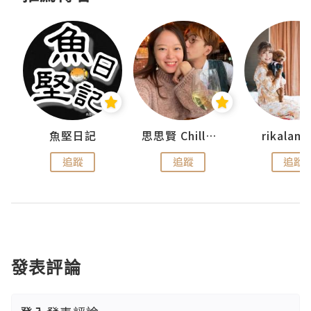
urnal
魚堅日記
思思賢 ChillMyBabe
rikala
追蹤
追蹤
追蹤
發表評論