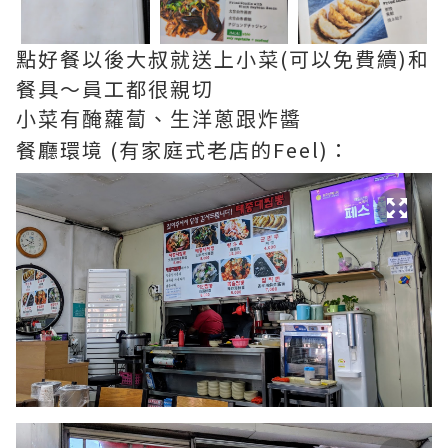
點好餐以後大叔就送上小菜(可以免費續)和
餐具～員工都很親切
小菜有醃蘿蔔、生洋蔥跟炸醬
餐廳環境 (有家庭式老店的Feel)：