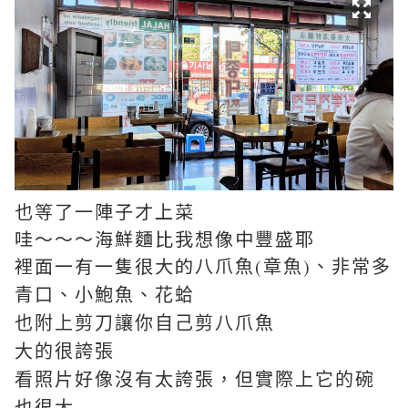
也等了一陣子才上菜
哇～～～海鮮麵比我想像中豐盛耶
裡面一有一隻很大的
八爪魚(章魚)、非常多
青口、小鮑魚、花蛤
也附上剪刀讓你自己剪八爪魚
大的很誇張
看照片好像沒有太誇張，但實際上它的碗
也很大