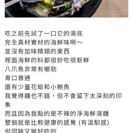
吃之前先試了一口它的湯底
完全真材實材的海鮮味啊～
並沒有加味精類的東西
裡面海鮮的料都很好吃很新鮮
八爪魚非常有嚼勁
青口普通
還有少量花蛤和小鮑魚
我覺得
麵也不錯，但不會留下太深刻的印
象
而且因為我點的是不辣的淨海鮮湯麵
整個就是比較健康的感覺 (有溫馴感)
但同時又蠻好吃的