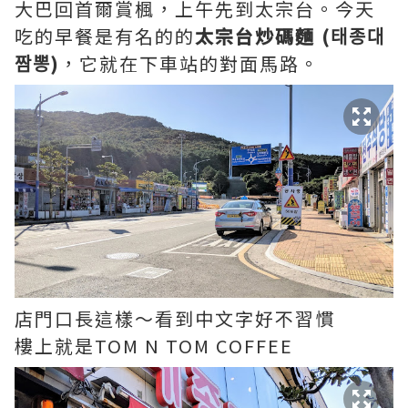
大巴回首爾賞楓，上午先到太宗
台。今天
吃的早餐是有
名的的
太宗台炒碼麵 (
태종대
짬뽕)
，它就在下車站的對面
馬路。
店門口長這樣～看到中文字好不習慣
樓上就是TOM N TOM COFFEE