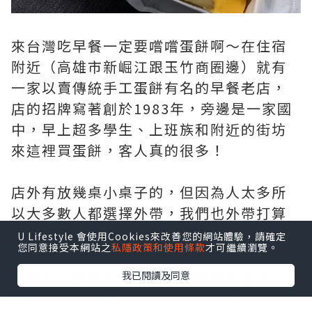
來台灣吃早餐一定要嚐嚐蛋餅啊～在住宿
附近（高雄市新崛江跟玉竹商圈邊）就有
一家以賣傳統手工蛋餅有名的早餐老店，
店的招牌寫著創於1983年，旁邊是一家國
中，早上超多學生、上班族和附近的街坊
來這裡買蛋餅，客人真的很多！
店外有放幾桌小桌子的，但因為人太多所
以大多數人都選擇外帶，我們也外帶打算
待會在往台東的火車上吃～
U Lifestyle 會使用Cookies來改善您的網站體驗，請確定
您同意接受本網站之
私隱政策和使用條款
才可繼續瀏覽。
餐牌沒什麼特別的，大概蛋餅都是配芝
我已閱讀及同意
士、火腿、玉米、肉鬆、蔬菜、培根、熱