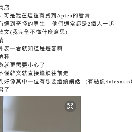
商店
 可是我在這裡有買到Apieu的唇膏
候有遇到奇怪的男生
他們通常都是2個人一起
韓文(我完全不懂什麼意思)
事情
外表一看就知道是遊客嘛
這種
遊就更需要小心了
不懂韓文就直接繼續往前走
瞥到好像其中一位有想要繼續講話
(有點像Salesma
事了