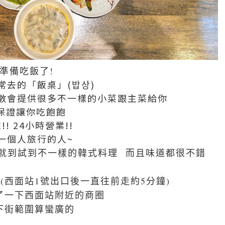
又準備吃飯了!
常去的「飯桌」(밥상)
數會提供很多不一樣的小菜跟主菜給你
保證讓你吃飽飽
!! 24小時營業!!
一個人旅行的人~
00won就到試到不一樣的韓式料理 而且味道都很不錯
(西面站
1號出口後一直往前走約5分鐘)
了一下西面站附近的商圈
下街範圍算蠻廣的