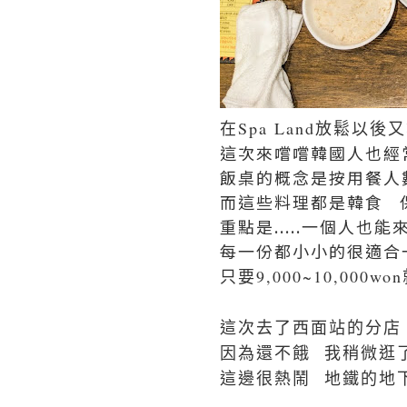
在Spa Land放鬆以後
這次來嚐嚐韓國人也經
飯桌的概念是按用餐人
而這些料理都是韓食 
重點是.....一個人也能來
每一份都小小的很適合
只要9,000~10,0
這次去了西面站的分店 
因為還不餓 我稍微逛
這邊很熱鬧 地鐵的地