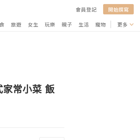
會員登記
開始撰寫
食
旅遊
女生
玩樂
親子
生活
寵物
行山
更多
打卡
韓式家常小菜 飯