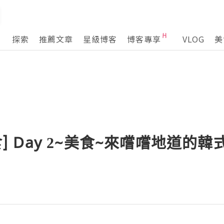
探索
推薦文章
星級博客
博客專享
VLOG
美
必食] Day 2~美食~來嚐嚐地道的