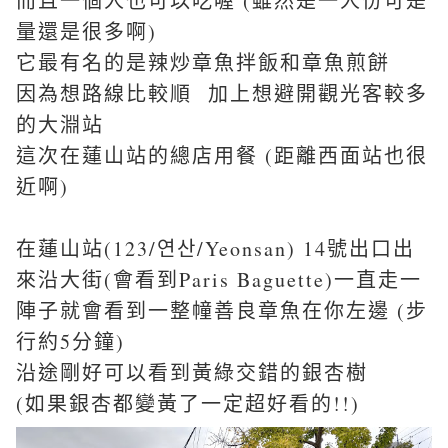
而且一個人也可以吃喔 (雖然是一人份可是
量還是很多啊)
它最有名的是
辣炒章魚拌飯和章魚煎餅
因為想路線比較順 加上想避開觀光客較多
的
大淵站
這次在
蓮山站的總店用餐 (距離西面站也很
近啊)
在蓮山站(123/연산/Yeonsan) 14號出口出
來沿大街(會看到Paris Baguette)一直走一
陣子就會看到一整幢善良章魚在你左邊 (步
行約5分鐘)
沿途剛好可以看到黃綠交錯的銀杏樹
(如果銀杏都變黃了一定超好看的!!)