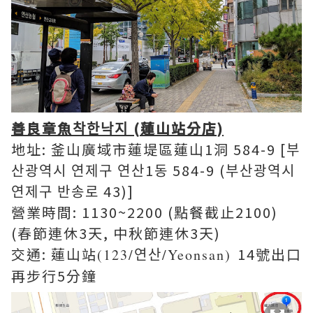
善良章魚착한낙지 (蓮山站分店)
地址: 釜山廣域市蓮堤區蓮山1洞 584-9 [부
산광역시 연제구 연산1동 584-9 (부산광역시
연제구 반송로 43)]
營業時間: 1130~2200 (點餐截止2100)
(春節連休3天, 中秋節連休3天)
交通: 蓮山站
14號出口
(123/연산/Yeonsan)
再步行5分鐘