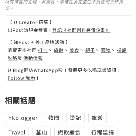
所有博客的立場、真實性、準確性及完整性不負任何法律責
任。
【 U Creator 招募 】
出Post賺現金獎賞 l
登記《社群創作有價企劃》
【 睇Post + 參加品牌活動 】
瀏覽更多社群
打卡
丶
旅遊
丶
美食
丶
親子
丶
寵物
丶
扮靚
攻略
及
活動情報
U Blog開咗WhatsApp啦！發掘更多吃喝玩樂資訊！
Follow 我哋
！
相關話題
hkblogger
韓國
遊記
旅遊
Travel
釜山
識飲識食
行程建議