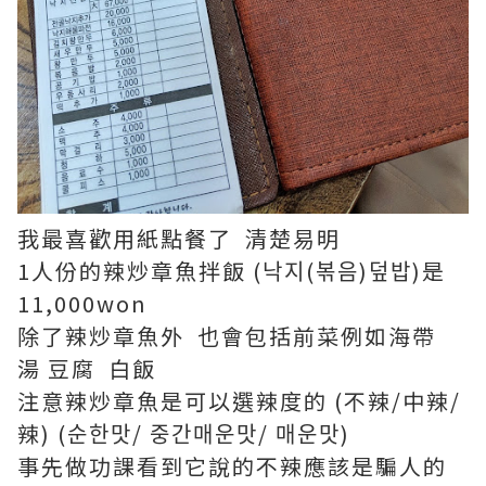
我最喜歡用紙點餐了 清楚易明
1人份的辣炒章魚拌飯 (낙지(볶음)덮밥)是
11,000won
除了辣炒章魚外 也會包括前菜例如海帶
湯 豆腐 白飯
注意辣炒章魚是可以選辣度的 (不辣/中辣/
辣) (순한맛/ 중간매운맛/ 매운맛)
事先做功課看到它說的不辣應該是騙人的