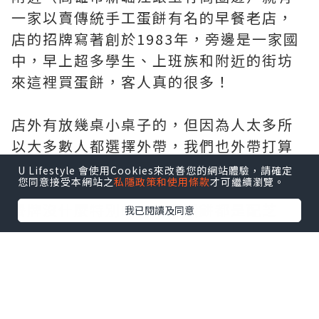
一家以賣傳統手工蛋餅有名的早餐老店，
店的招牌寫著創於1983年，旁邊是一家國
中，早上超多學生、上班族和附近的街坊
來這裡買蛋餅，客人真的很多！
店外有放幾桌小桌子的，但因為人太多所
以大多數人都選擇外帶，我們也外帶打算
待會在往台東的火車上吃～
U Lifestyle 會使用Cookies來改善您的網站體驗，請確定
您同意接受本網站之
私隱政策和使用條款
才可繼續瀏覽。
餐牌沒什麼特別的，大概蛋餅都是配芝
我已閱讀及同意
士、火腿、玉米、肉鬆、蔬菜、培根、熱
狗、薯餅、鮪魚或燒肉（價錢落在
NT20~40，想額外加芝士就要另加
NT10）。