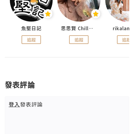
urnal
魚堅日記
思思賢 ChillMyBabe
rikala
追蹤
追蹤
追蹤
發表評論
登入
發表評論