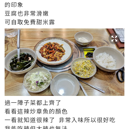
的印象
豆腐也非常滑嫩
可自取免費甜米露
過一陣子菜都上齊了
看看這辣炒章魚的顏色
一看就知道很辣了 非常入味所以很好吃
我能吃辣但太辣也無法