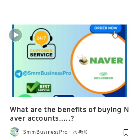
What are the benefits of buying N
aver accounts.....?
SmmBusinessPro
2小時前