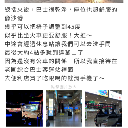
總括來說，巴士很乾淨，座位也超舒服的
像沙發
幾乎可以把椅子調整到45度
似乎比坐火車更要舒服！大推～
中途會經過休息站讓我們可以去洗手間
最後大約4點多就到達釜山了
因為還沒有公車的關係 所以我直接待在
老圃綜合巴士客運站裡面
去便利店買了吃跟喝的就滑手機了～
點擊圖片放大