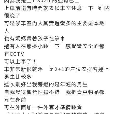
因為我是坐1:30am的通宵巴士
上車前還有時間就去候車室休息一下
雖然
很晚了
可是候車室內人其實還蠻多的主要是本地
人
也有媽媽帶著孩子在等車
還有人在那邊小睡一下 感覺蠻安全的都
有CCTV
可以上車了！
車非常新很乾淨 是2+1的座位安排
客運上
男生比較多
這次剛好坐我旁邊的是年輕的男生
自我覺得警覺性還不錯 我把貴重物品都
背在身前
再在外面加一件外套才準備睡覺