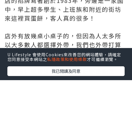
店的招牌寫著創於1983年，旁邊是一家國
中，早上超多學生、上班族和附近的街坊
來這裡買蛋餅，客人真的很多！
店外有放幾桌小桌子的，但因為人太多所
以大多數人都選擇外帶，我們也外帶打算
待會在往台東的火車上吃～
U Lifestyle 會使用Cookies來改善您的網站體驗，請確定
您同意接受本網站之
私隱政策和使用條款
才可繼續瀏覽。
餐牌沒什麼特別的，大概蛋餅都是配芝
我已閱讀及同意
士、火腿、玉米、肉鬆、蔬菜、培根、熱
狗、薯餅、鮪魚或燒肉（價錢落在
NT20~40，想額外加芝士就要另加
NT10）。
不想選蛋餅也可以選吐司、漢堡或者只單