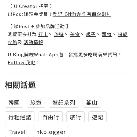
【 U Creator 招募 】
出Post賺現金獎賞 l
登記《社群創作有價企劃》
【 睇Post + 參加品牌活動 】
瀏覽更多社群
打卡
丶
旅遊
丶
美食
丶
親子
丶
寵物
丶
扮靚
攻略
及
活動情報
U Blog開咗WhatsApp啦！發掘更多吃喝玩樂資訊！
Follow 我哋
！
相關話題
韓國
旅遊
遊記系列
釜山
行程建議
自由行
旅行
遊記
Travel
hkblogger