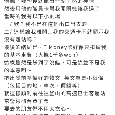
他聽了幾句後就擺出一副了然的神情
然後用他的職員卡幫我開閘機讓我過了
當時的我有以下小劇場：
一/ 欸？我不是在這個出口出去的…
二/ 這樣讓我離開...我的交通卡不就顯示我
沒有離站嗎？
最後的結局是…T Money卡好像只扣掉我
的基本車費（大概1千多won）
這樣雖然是賺到了沒錯，可是這並不是我
的本意啊～
把出發前準備好的韓文+英文買票小紙條
（包括目的地，車次，價錢等）
就這樣順利前往往釜山的高速巴士客運站
京釜線櫃台買了票
要去的朋友們不用太擔心～