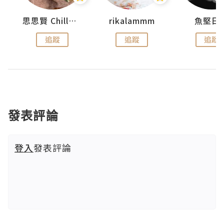
urnal
思思賢 ChillMyBabe
rikalammm
魚堅日
追蹤
追蹤
追蹤
發表評論
登入
發表評論