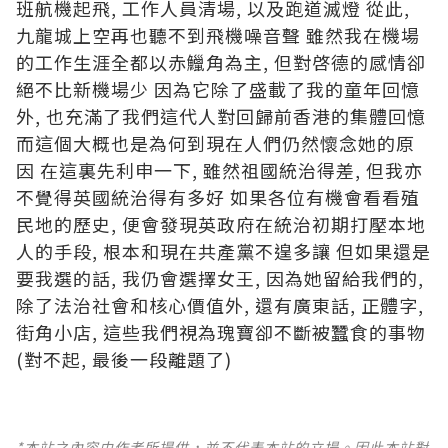
班航機起飛, 工作人員清場, 以及跑道滅燈 從此,
九龍城上空再也聽不到飛機噪音聲 雖然我在機場
的工作生涯全都以赤鱲角為主, 但對啓德的感情卻
絕不比新機場少 因為它除了盛載了我的童年回憶
外, 也充滿了我們這代人對回歸前香港的集體回憶
而這個大概也是為何到現在人們仍然懷念她的原
因 在這裏先利申一下, 雖然祖國統治得差, 但我亦
不覺得英國統治得有多好 如果各位有機會看看殖
民地的歷史, 便會發現英政府在統治初期打壓本地
人的手段, 根本和現在共產黨不遑多讓 但如果還是
要我選的話, 我仍會選擇女王, 因為她留給我們的,
除了法治社會和核心價值外, 還有廣東話, 正體字,
街角小店, 這些我們視為瑰寶卻不斷被蠶食的事物
(對不起, 最後一段離題了)
*本站之內容由作者所提供，並不代表本站的立場。因此本站對