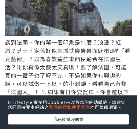
談到法國，你的第一個印象是什麼？浪漫？紅
酒？芝士？定係好似金城武廣告裏面既嗰d咩「看
見藝術」？以為喜歡這些東西便適合在法國生
活？咁你真係太傻太天真喇！要了解法國，可能
真的一輩子也了解不完，不過如果你有興趣的
話，可以試做一下以下的小測驗，看看自己有幾
「法國人」！ 1. 如果有日你要買車，你會選以下
哪一架？ A 性能最好的車 B 操作最容易的車 C 最
U Lifestyle 會使用Cookies來改善您的網站體驗，請確定
您同意接受本網站之
私隱政策和使用條款
才可繼續瀏覽。
漂亮的車 2. 面對別人指正你的錯誤，你會： A 非
常生氣，並加以還擊。 B 雖然不忿，但還是會試
我已閱讀及同意
著沉住氣為自己辯解。 C 愛理不理，我才不管大
家怎樣看我呢！ 3. 某天出遊，原本在月台上等