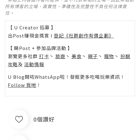
所有博客的立場、真實性、準確性及完整性不負任何法律責
任。
【 U Creator 招募 】
出Post賺現金獎賞 l
登記《社群創作有價企劃》
【 睇Post + 參加品牌活動 】
瀏覽更多社群
打卡
丶
旅遊
丶
美食
丶
親子
丶
寵物
丶
扮靚
攻略
及
活動情報
U Blog開咗WhatsApp啦！發掘更多吃喝玩樂資訊！
Follow 我哋
！
0個讚好