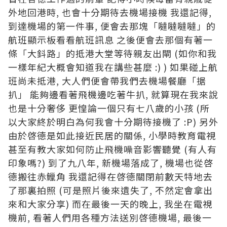
外地回港時, 也會十分期待去機場接機 我還記得,
到達機場的第一件事, 便會去那塊「噠噠噠噠」的
航班顯示板看看航班訊息 之後便會去那個有著一
條「大鈄路」的抵港大堂等待親友出閘 (如你和我
一樣年紀大概會知道我在講些甚麼 :) ) 如果碰上航
班尚未抵港, 大人們便會帶我們去機場餐廳「据
扒」 能夠邊看著飛機邊吃著牛扒, 就算現在我來說
也是十分奢侈 更惶論一個只有七八歲的小孩 (所
以大家終於明白為何我會十分期待接機了 :P) 另外
由於啓德是如此接近民居的關係, 小學時教育電視
甚至有教大家如何防止飛機噪音影響聽覺 (有人有
印象嗎?) 到了九八年, 新機場落成了, 機場也從啓
德搬往赤鱲角 我還記得在啓德關閉前數天特地去
了那裏拍照 (可是照片後來遺失了, 不然定會拿出
來和大家分享) 而在最後一天的晚上, 我坐在電視
機前, 看著人們用各種方法送別啓德機場, 最後一