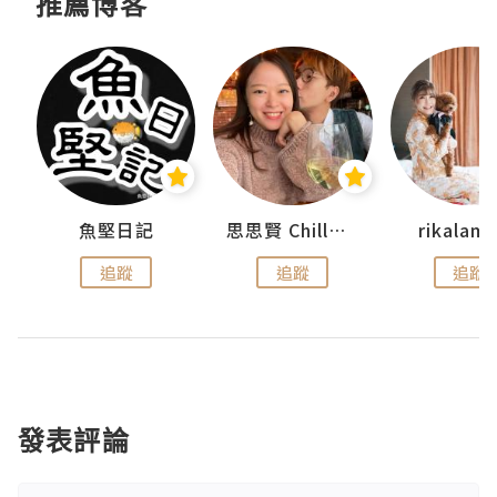
推薦博客
urnal
魚堅日記
思思賢 ChillMyBabe
rikala
追蹤
追蹤
追蹤
發表評論