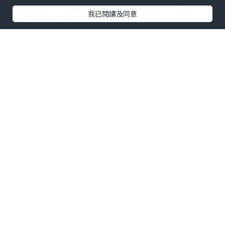
葉蟹與二十世紀梨的地方，那麼「鳥取
我已閱讀及同意
縣」絕對是你今年的首選！
很多朋友問我：「鳥取交通是不是很貴？
很不方便？」
答案是：如果你懂得運用最新優惠，鳥取
可能是全日本交通費最划算的縣市！
我特別製作了這支 【2026 玩鳥取無難度：
交通完全攻略】 影片，就是要告訴你兩個
「打破市場價」的交通神招。看這篇文章
只是預習，真正的教學細節都在影片裡！
🚌 震撼第一彈：只要 1000円！大阪直達鳥
取的「破盤價」巴士