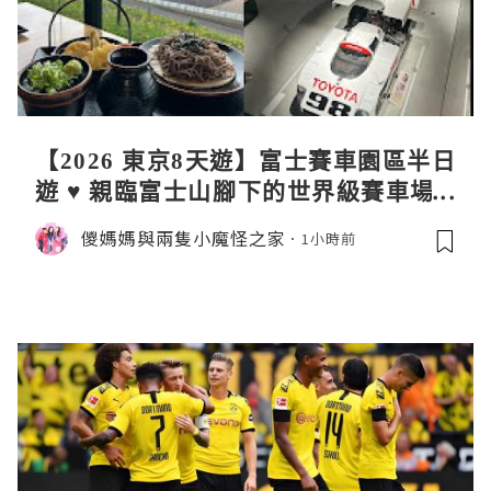
【2026 東京8天遊】富士賽車園區半日
遊 ♥ 親臨富士山腳下的世界級賽車場 F
uji SpeedWay。參觀富士賽車博物
儍媽媽與兩隻小魔怪之家
1小時前
館。到觀景餐廳邊觀賞賽車邊嘆午餐