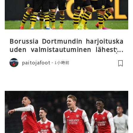
Borussia Dortmundin harjoituska
uden valmistautuminen lähestyy
päätöstään
paitojafoot
1小時前