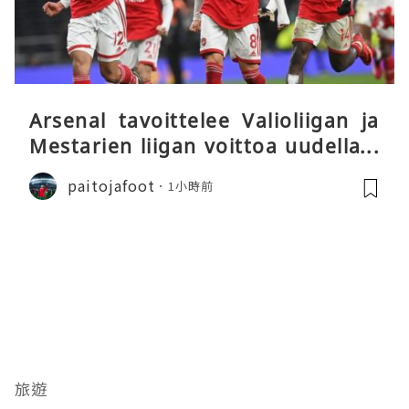
Arsenal tavoittelee Valioliigan ja
Mestarien liigan voittoa uudella k
audella
paitojafoot
1小時前
旅遊