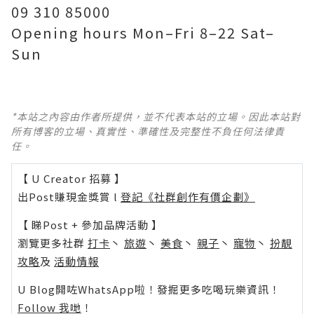
09 310 85000
Opening hours Mon–Fri 8–22 Sat–
Sun
*本站之內容由作者所提供，並不代表本站的立場。因此本站對
所有博客的立場、真實性、準確性及完整性不負任何法律責
任。
【 U Creator 招募 】
出Post賺現金獎賞 l
登記《社群創作有價企劃》
【 睇Post + 參加品牌活動 】
瀏覽更多社群
打卡
丶
旅遊
丶
美食
丶
親子
丶
寵物
丶
扮靚
攻略
及
活動情報
U Blog開咗WhatsApp啦！發掘更多吃喝玩樂資訊！
Follow 我哋
！