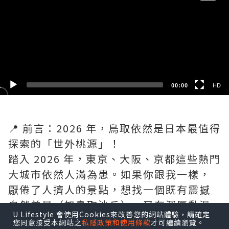
HD
SD
00:00
HD
📍 前言：2026 年，鳥取依然是日本最值得
探索的「世外桃源」！
踏入 2026 年，東京、大阪、京都這些熱門
大城市依然人滿為患。如果你跟我一樣，
厭倦了人擠人的景點，想找一個既有震撼
自然美景（如鳥取沙丘）、又有深厚動漫
U Lifestyle 會使用Cookies來改善您的網站體驗，請確定
文化（柯南、鬼太郎），而且還能大啖松
您同意接受本網站之
私隱政策和使用條款
才可繼續瀏覽。