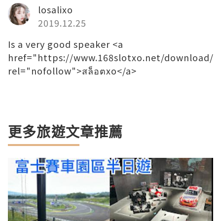
losalixo
2019.12.25
Is a very good speaker <a
href="https://www.168slotxo.net/download/"
rel="nofollow">สล็อตxo</a>
更多旅遊文章推薦