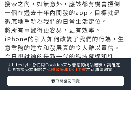
搜索之內，如無意外，應該都有機會搵倒
一個在過去十年內開發的app，目標就是
徹底地重新為我們的日常生活定位。
將所有事變得更容易，更有效率。
iPhone的引入如何改變了我們的行為，生
意業務的建立和發展真的令人難以置信。
今日想討論的是新一代的科技發達和進
展，會不會在未來取代傳統企業的運作和
U Lifestyle 會使用Cookies來改善您的網站體驗，請確定
您同意接受本網站之
私隱政策和使用條款
才可繼續瀏覽。
我們作為員工的日常工作。
我已閱讀及同意
大家都有想過或擔心過對不對？
筆者我本身都不是什麼科技達人或專家，
不過都high-level咁講下創新科技的趨
勢：
1）雲伺服器 (cloud server) 正在把複雜
的計算模式放上互聯網，令世界任何地方