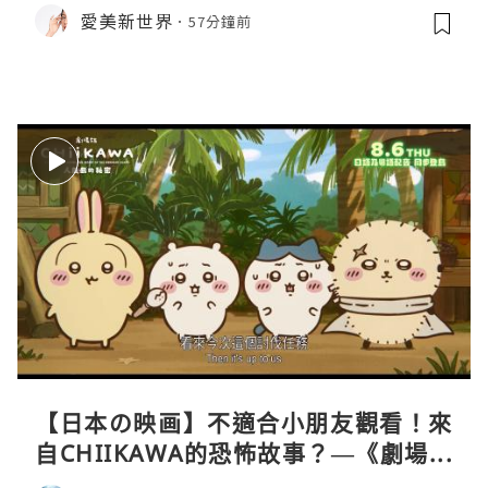
愛美新世界
57分鐘前
【日本の映画】不適合小朋友觀看！來
自CHIIKAWA的恐怖故事？—《劇場版
CHIIKAWA 人魚島的秘密》