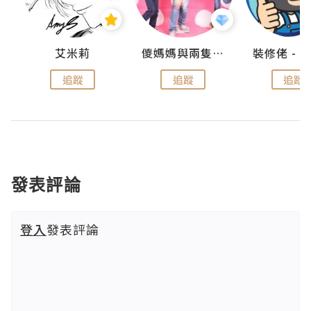
點滴
艾米莉
儍媽媽與兩隻小魔怪之家
追蹤
追蹤
追蹤
發表評論
登入
發表評論