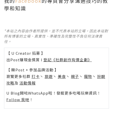
我的
Facebook
的專頁會分享溝通技巧的教
學和知識
*本站之內容由作者所提供，並不代表本站的立場。因此本站對
所有博客的立場、真實性、準確性及完整性不負任何法律責
任。
【 U Creator 招募 】
出Post賺現金獎賞 l
登記《社群創作有價企劃》
【 睇Post + 參加品牌活動 】
瀏覽更多社群
打卡
丶
旅遊
丶
美食
丶
親子
丶
寵物
丶
扮靚
攻略
及
活動情報
U Blog開咗WhatsApp啦！發掘更多吃喝玩樂資訊！
Follow 我哋
！