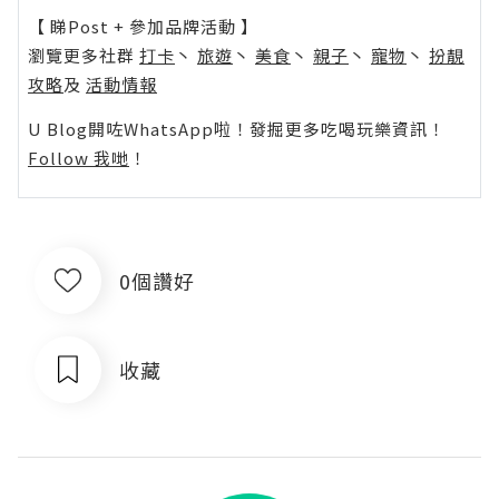
【 睇Post + 參加品牌活動 】
瀏覽更多社群
打卡
丶
旅遊
丶
美食
丶
親子
丶
寵物
丶
扮靚
攻略
及
活動情報
U Blog開咗WhatsApp啦！發掘更多吃喝玩樂資訊！
Follow 我哋
！
0個讚好
收藏