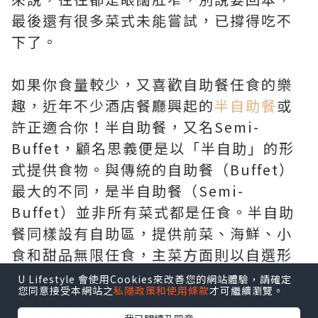
最後還有很多菜式未能嘗試，已撐得吃不
下了。
如果你食量較少，又喜歡自助餐任食的樂
趣，近年不少酒店餐廳興起的
半自助餐
或
許正適合你！半自助餐，又名Semi-
Buffet，顧名思義便是以「半自助」的形
式提供食物。與傳統的自助餐（Buffet）
最大的不同，是半自助餐（Semi-
Buffet）並非所有菜式都是任食。半自助
餐同樣設有自助區，提供前菜、海鮮、小
食和甜品無限任食，主菜方面則以自選形
式，顧客可以自選一道喜歡的主菜，再由
U Lifestyle 會使用Cookies來改善您的網站體驗，請確定
您同意接受本網站之
私隱政策和使用條款
才可繼續瀏覽。
廚師即叫即製。可能有人會問，如果不能