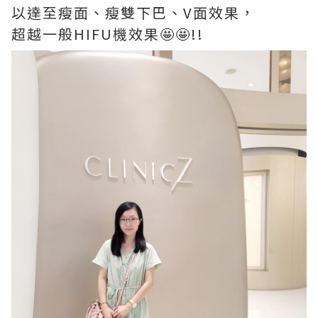
以達至瘦面、瘦雙下巴、V面效果，
超越一般HIFU機效果🤩🤩!!