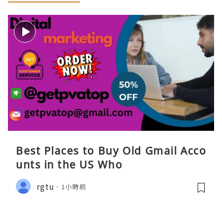
Best Places to Buy Old Gmail Acco
unts in the US Who
rgtu
1小時前