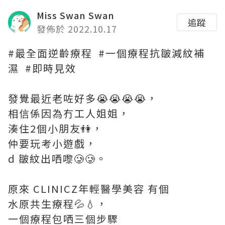
Miss Swan Swan
追蹤
發佈於 2022.10.17
#最全面逆齡療程 #一個療程抗皺減紋補
濕 #即時見效
發覺最近老咗好多😭😭😭😭，
相信係因為冇工人姐姐，
湊住2個小朋友👫，
仲要玩考小遊戲，
d 皺紋出哂嚟🥲🥲。
原來 CLINICZ年輕醫學美容 有個
水原共生療程💦💧，
一個療程包哂三個步驟