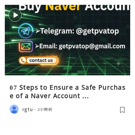
07 Steps to Ensure a Safe Purchas
e of a Naver Account ...
rgtu
2小時前