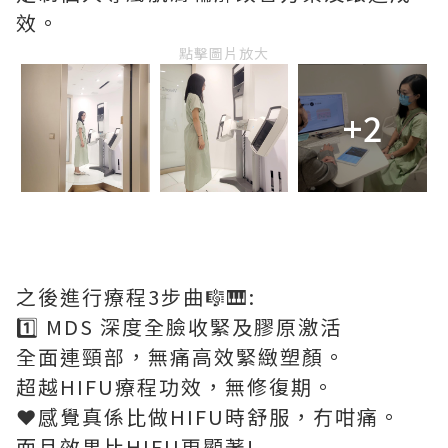
效。
點擊圖片放大
+2
之後進行療程3步曲🎼🎹:
1️⃣ MDS 深度全臉收緊及膠原激活
全面連頸部，無痛高效緊緻塑顏。
超越HIFU療程功效，無修復期。
❤️感覺真係比做HIFU時舒服，冇咁痛。
而且效果比HIFU更顯著!