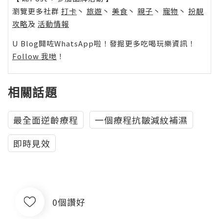
瀏覽更多社群
打卡
丶
旅遊
丶
美食
丶
親子
丶
寵物
丶
扮靚
攻略
及
活動情報
U Blog開咗WhatsApp啦！發掘更多吃喝玩樂資訊！
Follow 我哋
！
相關話題
最全面逆齡療程
一個療程抗皺減紋補濕
即時見效
0個讚好