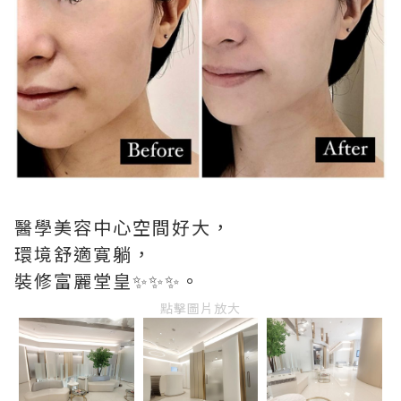
醫學美容中心空間好大，
環境舒適寛躺，
裝修富麗堂皇✨✨✨。
點擊圖片放大