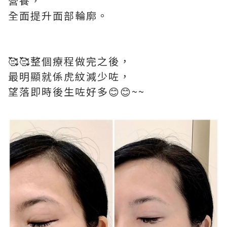
營養，
全面提升面部輪廓。
🥰🥰整個療程做完之後，
最明顯就係虎紋減少咗，
望落即時後生咗好多😊😊~~