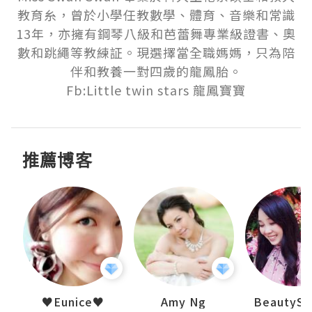
教育糸，曾於小學任教數學、體育、音樂和常識
13年，亦擁有鋼琴八級和芭蕾舞專業級證書、奧
數和跳繩等教練証。現選擇當全職媽媽，只為陪
伴和教養一對四歲的龍鳳胎。

Fb:Little twin stars 龍鳳寶寶
推薦博客
h 夏沫
♥Eunice♥
Amy Ng