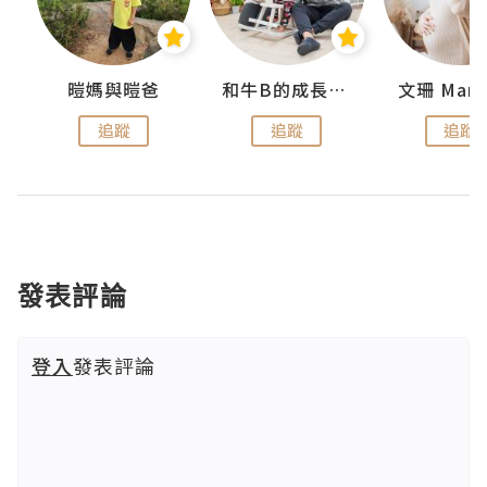
妹
暟媽與暟爸
和牛B的成長日記
文珊 ManS
追蹤
追蹤
追蹤
發表評論
登入
發表評論