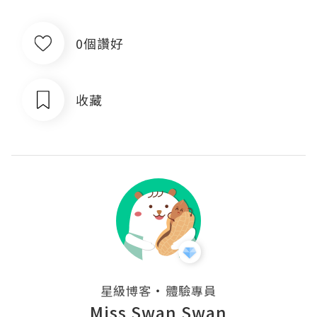
0個讚好
收藏
・
星級博客
體驗專員
Miss Swan Swan