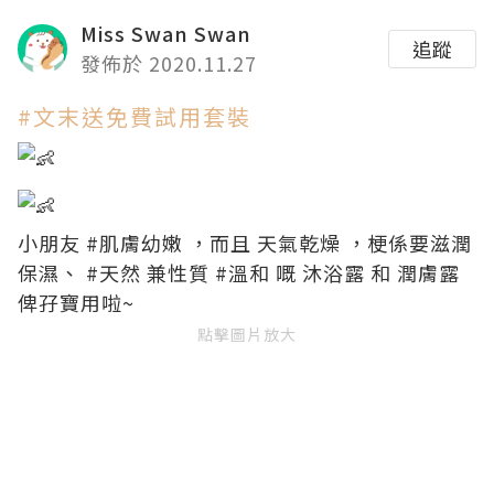
Miss Swan Swan
追蹤
發佈於 2020.11.27
#文末送免費試用套裝
小朋友
#肌膚幼嫩
，而且 天氣乾燥 ，梗係要滋潤
保濕、
#天然
兼性質
#溫和
嘅 沐浴露 和 潤膚露
俾孖寶用啦~
點擊圖片放大