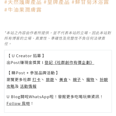
#天然護膚產品
#皇牌產品
#鮮甘菊沐浴露
#牛油果潤膚露
*本站之內容由作者所提供，並不代表本站的立場。因此本站對
所有博客的立場、真實性、準確性及完整性不負任何法律責
任。
【 U Creator 招募 】
出Post賺現金獎賞 l
登記《社群創作有價企劃》
【 睇Post + 參加品牌活動 】
瀏覽更多社群
打卡
丶
旅遊
丶
美食
丶
親子
丶
寵物
丶
扮靚
攻略
及
活動情報
U Blog開咗WhatsApp啦！發掘更多吃喝玩樂資訊！
Follow 我哋
！