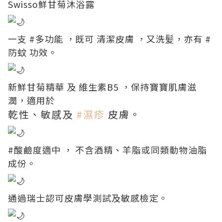
Swisso鮮甘菊沐浴露
一支
#多功能
，既可 清潔皮膚 ，又洗髪，亦有
#
防蚊
功效。
新鮮甘菊精華 及 維生素B5 ，保持寶寶肌膚滋
潤，適用於
乾性、敏感及
#濕疹
皮膚。
#酸鹼度適中
， 不含酒精、羊脂或同類動物油脂
成份。
通過瑞士認可皮膚學測試及敏感檢定。