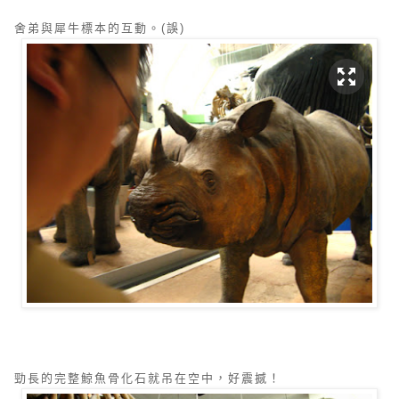
舍弟與犀牛標本的互動。(誤)
勁長的完整鯨魚骨化石就吊在空中，好震撼！