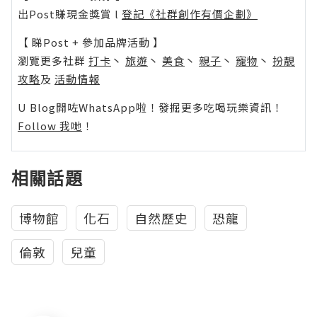
出Post賺現金獎賞 l
登記《社群創作有價企劃》
【 睇Post + 參加品牌活動 】
瀏覽更多社群
打卡
丶
旅遊
丶
美食
丶
親子
丶
寵物
丶
扮靚
攻略
及
活動情報
U Blog開咗WhatsApp啦！發掘更多吃喝玩樂資訊！
Follow 我哋
！
相關話題
博物館
化石
自然歷史
恐龍
倫敦
兒童