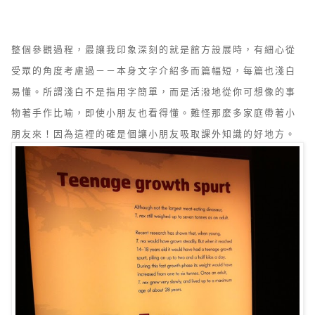
整個參觀過程，最讓我印象深刻的就是館方設展時，有細心從
受眾的角度考慮過－－本身文字介紹多而篇幅短，每篇也淺白
易懂。所謂淺白不是指用字簡單，而是活潑地從你可想像的事
物著手作比喻，即使小朋友也看得懂。難怪那麼多家庭帶著小
朋友來！因為這裡的確是個讓小朋友吸取課外知識的好地方。