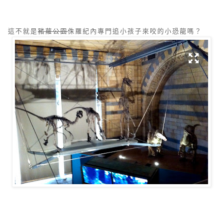
這不就是
豬蘿公園
侏羅紀內專門追小孩子來咬的小恐龍嗎？