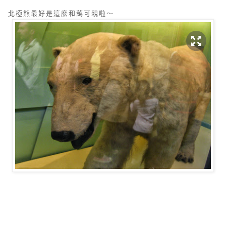
北極熊最好是這麼和藹可親啦～