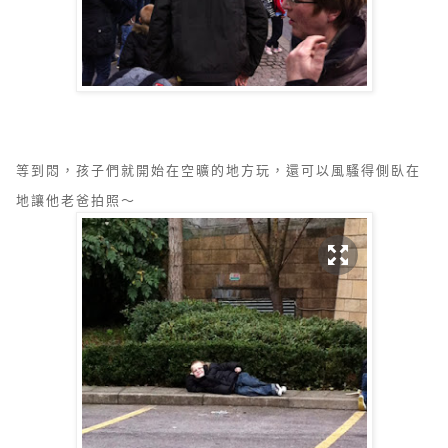
等到悶，孩子們就開始在空曠的地方玩，還可以風騷得側臥在
地讓他老爸拍照～