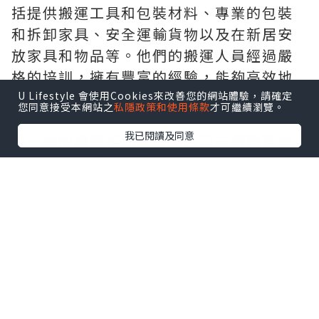
括提供搬運工具和包裝材料、專業的包裝
和拆卸家具、安全運輸貨物以及在新居安
放家具和物品等。他們的搬運人員經過嚴
格的培訓，擁有豐富的經驗，能夠高效地
操作並確保您的財物安全。
U Lifestyle 會使用Cookies來改善您的網站體驗，請確定
您同意接受本網站之
私隱政策和使用條款
才可繼續瀏覽。
我已閱讀及同意
與一般的搬家相比，搬屋公司在服務質量
和效率方面具有明顯的優勢。他們可以根
據您的具體需求制定個性化的搬家計劃，
並提供相應的解決方案。無論您是需要搬
運大型傢俱還是脆弱的家庭裝飾品，他們
都能夠提供適當的包裝和保護措施，確保
物品在搬遷過程中不受損壞。
作為一家值得信賴的搬屋公司，他們注重