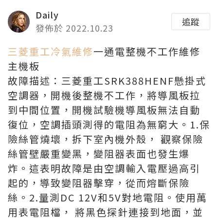
Daily
追蹤
發佈於 2022.10.23
三菱重工冷氣維修
一通電整機不工作維修
主機板
故障描述：三菱重工SRK388HENF懸掛式
空調器，開機後整機不工作，將導風板拉
到中間位置，開機試驗機導風板無法自動
復位，空調插頭測得的電阻為無窮大。1.保
險絲管燒壞，拆下室內機外殼， 觀察保險
絲管壁嚴重變黑，變阻器表面也發生爆
炸。這表明故障是由空調輸入電壓過高引
起的，導致變阻器擊穿，從而熔斷保險
絲。2.量測DC 12V和5V對地電阻。使用萬
用表電阻檔， 將黑色探針連接到地面，並