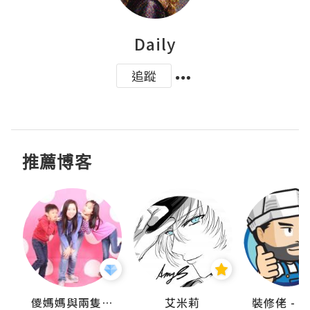
Daily
追蹤
推薦博客
點滴
儍媽媽與兩隻小魔怪之家
艾米莉