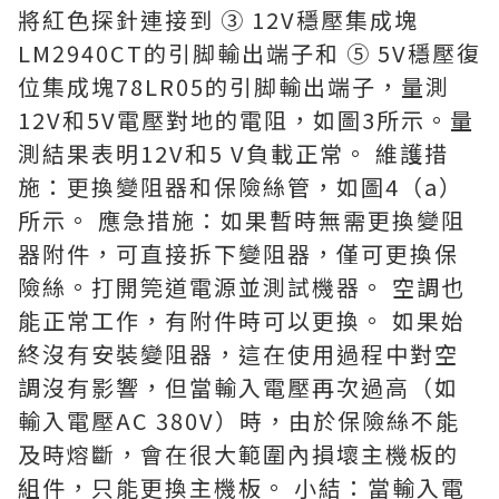
將紅色探針連接到 ③ 12V穩壓集成塊
LM2940CT的引脚輸出端子和 ⑤ 5V穩壓復
位集成塊78LR05的引脚輸出端子，量測
12V和5V電壓對地的電阻，如圖3所示。量
測結果表明12V和5 V負載正常。 維護措
施：更換變阻器和保險絲管，如圖4（a）
所示。 應急措施：如果暫時無需更換變阻
器附件，可直接拆下變阻器，僅可更換保
險絲。打開筦道電源並測試機器。 空調也
能正常工作，有附件時可以更換。 如果始
終沒有安裝變阻器，這在使用過程中對空
調沒有影響，但當輸入電壓再次過高（如
輸入電壓AC 380V）時，由於保險絲不能
及時熔斷，會在很大範圍內損壞主機板的
組件，只能更換主機板。 小結：當輸入電