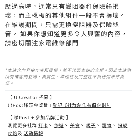
壓過高時，通常只有變阻器和保險絲損
壞，而主機板的其他組件一般不會損壞。
在維護期間，只需更換變阻器及保險絲
管。 如果你想知道更多令人興奮的內容，
請密切關注家電維修部門
*本站之內容由作者所提供，並不代表本站的立場。因此本站對
所有博客的立場、真實性、準確性及完整性不負任何法律責
任。
【 U Creator 招募 】
出Post賺現金獎賞 l
登記《社群創作有價企劃》
【 睇Post + 參加品牌活動 】
瀏覽更多社群
打卡
丶
旅遊
丶
美食
丶
親子
丶
寵物
丶
扮靚
攻略
及
活動情報