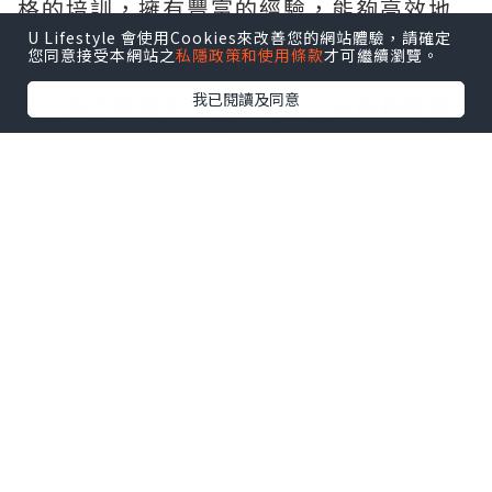
格的培訓，擁有豐富的經驗，能夠高效地
操作並確保您的財物安全。
U Lifestyle 會使用Cookies來改善您的網站體驗，請確定
您同意接受本網站之
私隱政策和使用條款
才可繼續瀏覽。
我已閱讀及同意
與一般的搬家相比，搬屋公司在服務質量
和效率方面具有明顯的優勢。他們可以根
據您的具體需求制定個性化的搬家計劃，
並提供相應的解決方案。無論您是需要搬
運大型傢俱還是脆弱的家庭裝飾品，他們
都能夠提供適當的包裝和保護措施，確保
物品在搬遷過程中不受損壞。
作為一家值得信賴的搬屋公司，他們注重
客戶的滿意度和信任。他們以客戶為中
心，提供優質的服務，並確保在搬遷過程
中與客戶保持良好的溝通。他們尊重客戶