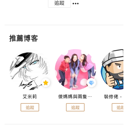
追蹤
推薦博客
點滴
艾米莉
儍媽媽與兩隻小魔怪之家
追蹤
追蹤
追蹤