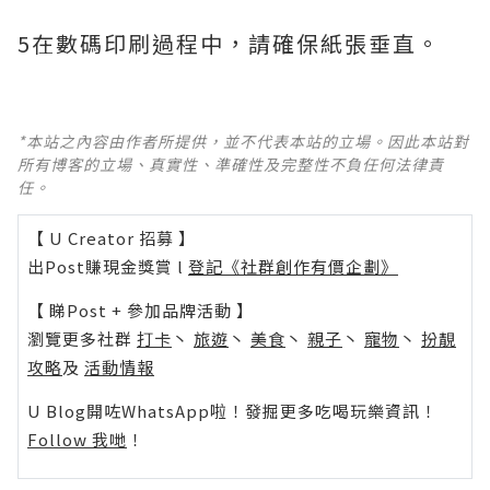
5在數碼印刷過程中，請確保紙張垂直。
*本站之內容由作者所提供，並不代表本站的立場。因此本站對
所有博客的立場、真實性、準確性及完整性不負任何法律責
任。
【 U Creator 招募 】
出Post賺現金獎賞 l
登記《社群創作有價企劃》
【 睇Post + 參加品牌活動 】
瀏覽更多社群
打卡
丶
旅遊
丶
美食
丶
親子
丶
寵物
丶
扮靚
攻略
及
活動情報
U Blog開咗WhatsApp啦！發掘更多吃喝玩樂資訊！
Follow 我哋
！