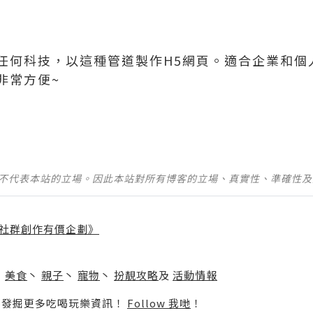
任何科技，以這種管道製作H5網頁。適合企業和個
非常方便~
並不代表本站的立場。因此本站對所有博客的立場、真實性、準確性
社群創作有價企劃》
】
丶
美食
丶
親子
丶
寵物
丶
扮靚攻略
及
活動情報
p啦！發掘更多吃喝玩樂資訊！
Follow 我哋
！