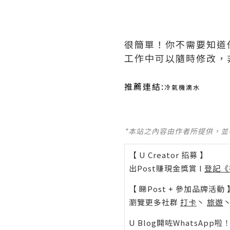
很簡單！你不需要知道
工作中可以隨時修改，
推薦連結:
冷氣機滴水
*本站之內容由作者所提供，
【 U Creator 招募 】
出Post賺現金獎賞 l
登記《
【 睇Post + 參加品牌活動 
瀏覽更多社群
打卡
丶
旅遊
U Blog開咗WhatsAp