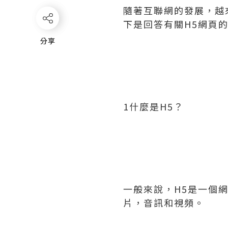
隨著互聯網的發展，越
下是回答有關H5網頁
分享
分享
1什麼是H5？
一般來說，H5是一個
片，音訊和視頻。