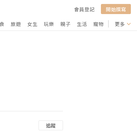
會員登記
開始撰寫
食
旅遊
女生
玩樂
親子
生活
寵物
行山
更多
打卡
追蹤