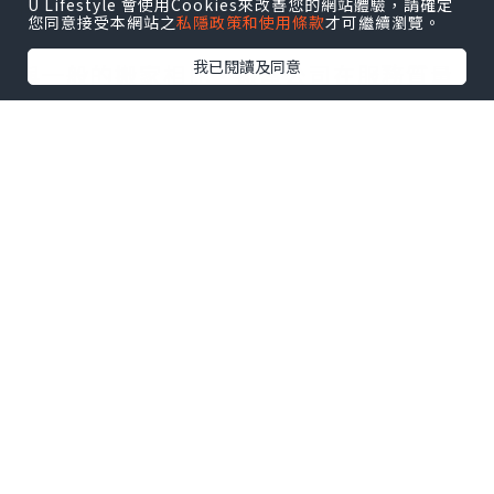
操作並確保您的財物安全。
U Lifestyle 會使用Cookies來改善您的網站體驗，請確定
您同意接受本網站之
私隱政策和使用條款
才可繼續瀏覽。
我已閱讀及同意
與一般的搬家相比，搬屋公司在服務質量
和效率方面具有明顯的優勢。他們可以根
據您的具體需求制定個性化的搬家計劃，
並提供相應的解決方案。無論您是需要搬
運大型傢俱還是脆弱的家庭裝飾品，他們
都能夠提供適當的包裝和保護措施，確保
物品在搬遷過程中不受損壞。
作為一家值得信賴的搬屋公司，他們注重
客戶的滿意度和信任。他們以客戶為中
心，提供優質的服務，並確保在搬遷過程
中與客戶保持良好的溝通。他們尊重客戶
的意見和要求，並力求超越期望，為客戶