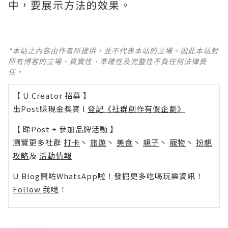
中，要展示方法的效果。
*本站之內容由作者所提供，並不代表本站的立場。因此本站對
所有博客的立場、真實性、準確性及完整性不負任何法律責
任。
【 U Creator 招募 】
出Post賺現金獎賞 l
登記《社群創作有價企劃》
【 睇Post + 參加品牌活動 】
瀏覽更多社群
打卡
丶
旅遊
丶
美食
丶
親子
丶
寵物
丶
扮靚
攻略
及
活動情報
U Blog開咗WhatsApp啦！發掘更多吃喝玩樂資訊！
Follow 我哋
！