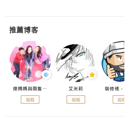
推薦博客
點滴
儍媽媽與兩隻小魔怪之家
艾米莉
追蹤
追蹤
追蹤