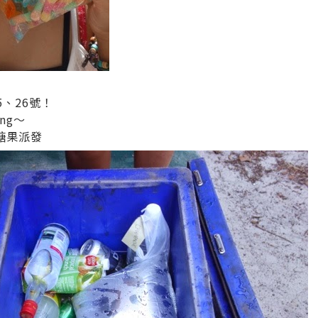
5、26號！
ng～
on糖果派發