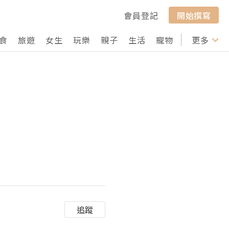
會員登記
開始撰寫
食
旅遊
女生
玩樂
親子
生活
寵物
行山
更多
打卡
追蹤