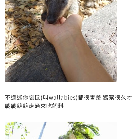
不過迷你袋鼠(叫wallabies)都很害羞 觀察很久才
戰戰競競走過來吃飼料