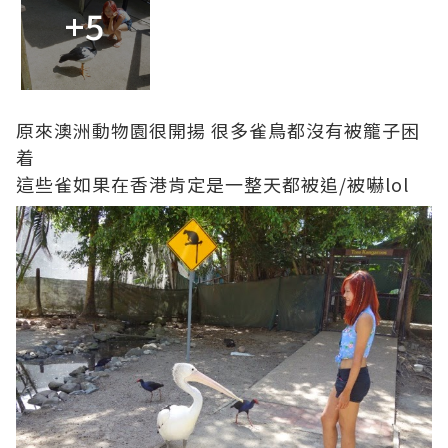
+5
原來澳洲動物園很開揚 很多雀鳥都沒有被籠子困
着
這些雀如果在香港肯定是一
整天都被追/被嚇lol