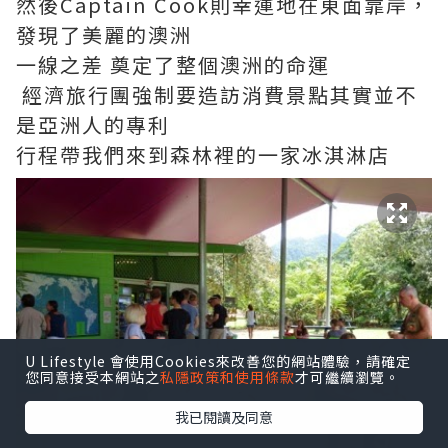
然後Captain Cook則幸運地在東面靠岸，
發現了美麗的澳洲
一線之差 奠定了整個澳洲的命運
經濟旅行團強制要造訪消費景點其實並不
是亞洲人的專利
行程帶我們來到森林裡的一家冰淇淋店
U Lifestyle 會使用Cookies來改善您的網站體驗，請確定
您同意接受本網站之
私隱政策和使用條款
才可繼續瀏覽。
我已閱讀及同意