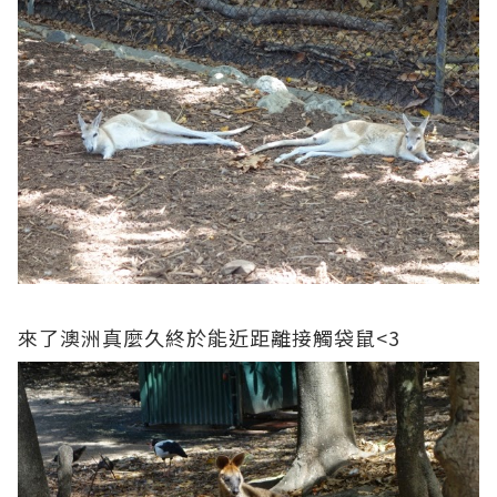
來了澳洲真麼久終於能近距離接觸袋鼠<3