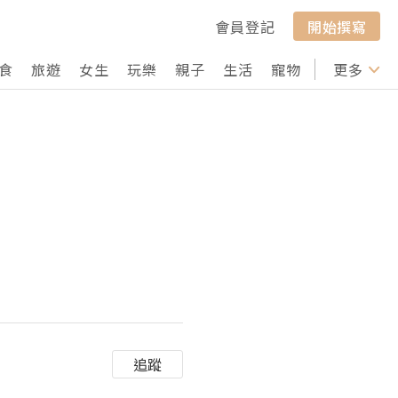
會員登記
開始撰寫
食
旅遊
女生
玩樂
親子
生活
寵物
行山
更多
打卡
追蹤