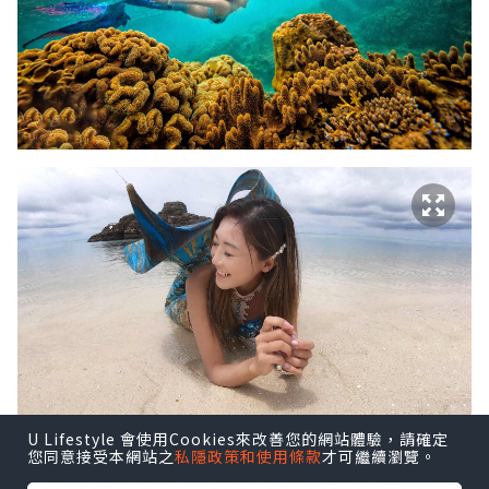
U Lifestyle 會使用Cookies來改善您的網站體驗，請確定
美人魚泳術（
Mermaid Swimming
）在
您同意接受本網站之
私隱政策和使用條款
才可繼續瀏覽。
外國已風行多年，許多地方也設有專門學