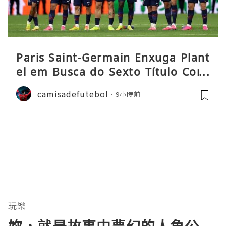
Paris Saint-Germain Enxuga Plant
el em Busca do Sexto Título Cons
ecutivo da Liga
camisadefutebol
9小時前
玩樂