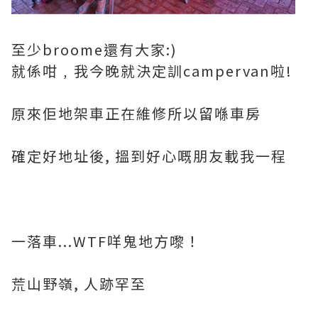
至少broome還有大家:)
就係咁﹐我今晚就決定訓campervan啦!
原來佢地架車正在維修所以留喺車房
確定好地址後, 搵到好心嘅朋友載我一程
一落車...WTF咩鬼地方嚟！
荒山野嶺, 人跡罕至