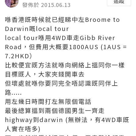
追蹤
發佈於 2015.06.13
喺香港既時候就已經睇中左Broome to
Darwin嘅local tour
local tour喺用4WD車走Gibb River
Road，但費用大概要1800AUS (1AUS =
7.2HKD）
比較便宜既方法就喺向網絡上搵同你一樣
目標既人，大家夾錢開車去
但壞處就喺你要同完全唔認識既同伴上
路.....
用左幾日時間打左無限個電話
最後總算搵到兩個德國男生一齊走
highway到darwin (無辦法，有4WD車既
人實在唔多)