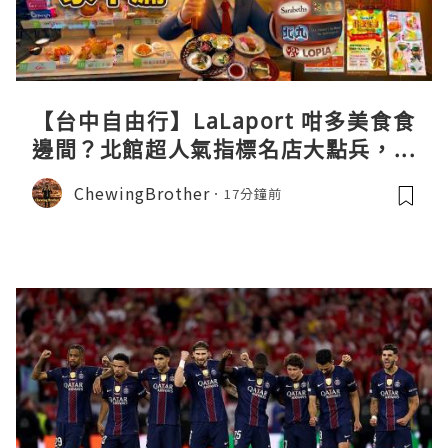
【台中自由行】LaLaport 咁多美食食
邊間？北館超人氣指標名店大點兵，深
度實測日本直送「北丸」職人料理與南
ChewingBrother
17分鐘前
館 LOPIA 超市神級熟食區！