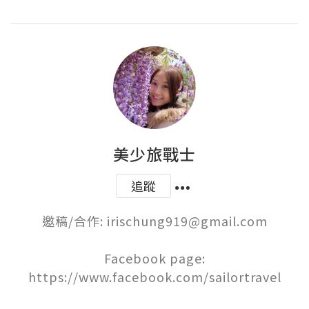
美少旅戰士
追蹤
邀稿/合作: irischung919@gmail.com

Facebook page:

https://www.facebook.com/sailortravel