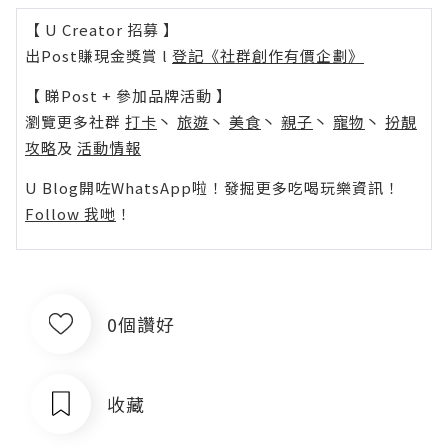
【 U Creator 招募 】
出Post賺現金獎賞 l
登記《社群創作有價企劃》
【 睇Post + 參加品牌活動 】
瀏覽更多社群
打卡
丶
旅遊
丶
美食
丶
親子
丶
寵物
丶
扮靚
攻略
及
活動情報
U Blog開咗WhatsApp啦！發掘更多吃喝玩樂資訊！
Follow 我哋
！
0個讚好
收藏