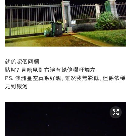
就係呢個圍欄
點解? 見唔見到右邊有幾條欄杆爛左
PS. 澳洲星空真系好靚, 雖然我無影低, 但係依稀
見到銀河