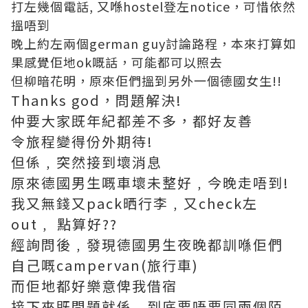
打左幾個電話, 又喺hostel登左notice，可惜依然
搵唔到
晚上約左兩個german guy討論路程，本來打算如
果感覺佢地ok嘅話，可能都可以照去
但柳暗花明，原來佢們搵到另外一個德國女生!!
Thanks god，問題解決!
仲要大家既年紀都差不多，都好友善
令旅程變得份外期待!
但係﹐突然接到壞消息
原來德國男生嘅車壞未整好﹐今晚走唔到!
我又無錢又pack晒行李﹐又check左
out﹐ 點算好??
經詢問後﹐發現德國男生夜晚都訓喺佢們
自己嘅campervan(旅行車)
而佢地都好樂意俾我借宿
接下來既問題就係﹐到底要唔要同兩個陌