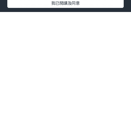
我已閱讀及同意
校。在不使用氧氣樽的情況下潛入海中，
利用身體有規律的擺動姿勢，享受海洋。
如果略嫌岀海太麻煩，現在在市區便可以
實踐人魚夢，輕輕鬆鬆在香港做美人魚！
美人魚岸上攝影
價錢＄
1
,
180 HKD
二人同行，七折優
惠
*