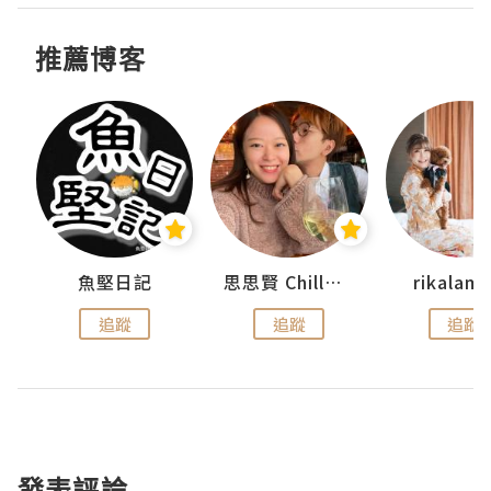
推薦博客
urnal
魚堅日記
思思賢 ChillMyBabe
rikala
追蹤
追蹤
追蹤
發表評論