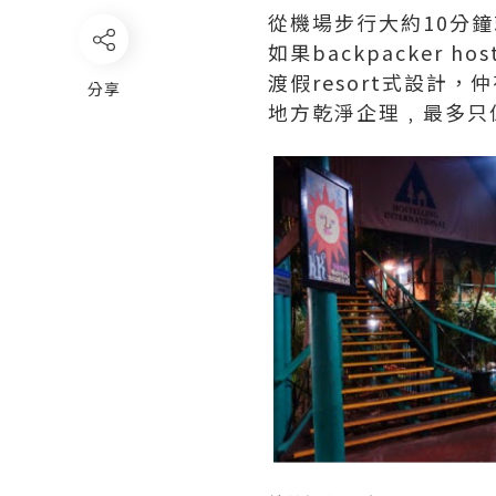
從機場步行大約10分鐘就黎到K
如果backpacker h
渡假resort式設計，仲有p
分享
地方乾淨企理﹐最多只係W