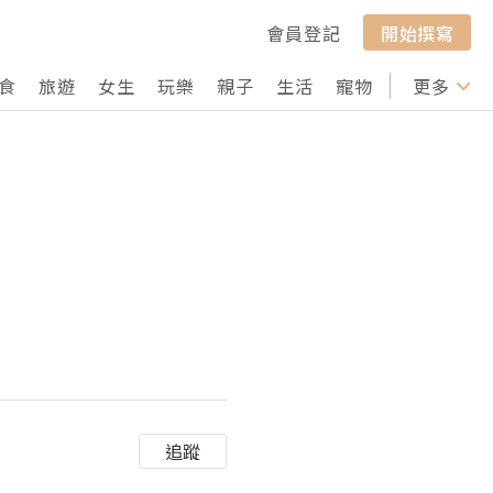
會員登記
開始撰寫
食
旅遊
女生
玩樂
親子
生活
寵物
行山
更多
打卡
追蹤