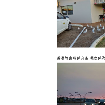
香港等食嘅係麻雀 呢度係海鷗