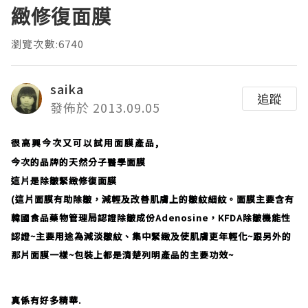
緻修復面膜
瀏覽次數:6740
saika
追蹤
發佈於 2013.09.05
很高興今次又可以試用面膜產品,
今次的品牌的天然分子醫學面膜
這片是除皺緊緻修復面膜
(這片面膜有助除皺，減輕及改善肌膚上的皺紋細紋。面膜主要含有
韓國食品藥物管理局認證除皺成份Adenosine，KFDA除皺機能性
認證~主要用途為減淡皺紋、集中緊緻及使肌膚更年輕化~跟另外的
那片面膜一樣~包裝上都是清楚列明產品的主要功效~
真係有好多精華.