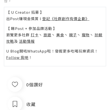
任。
【 U Creator 招募 】
出Post賺現金獎賞 l
登記《社群創作有價企劃》
【 睇Post + 參加品牌活動 】
瀏覽更多社群
打卡
丶
旅遊
丶
美食
丶
親子
丶
寵物
丶
扮靚
攻略
及
活動情報
U Blog開咗WhatsApp啦！發掘更多吃喝玩樂資訊！
Follow 我哋
！
0個讚好
收藏