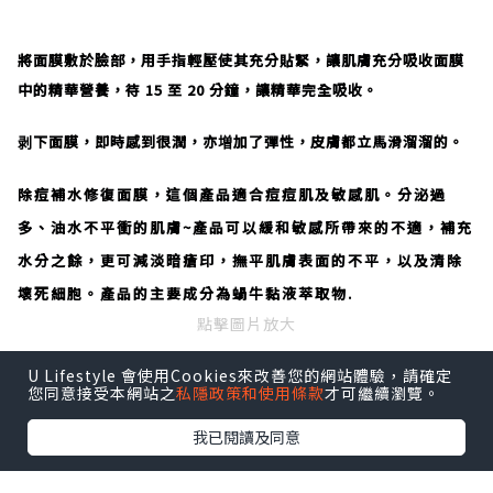
將面膜敷於臉部，用手指輕壓使其充分貼緊，讓肌膚充分吸收面膜
中的精華營養，待 15 至 20 分鐘，讓精華完全吸收。
剥下面膜，即時感到很潤，亦増加了彈性，皮膚都立馬滑溜溜的。
除痘補水修復面膜，這個產品適合痘痘肌及敏感肌。分泌過
多、油水不平衝的肌膚~產品可以緩和敏感所帶來的不適，補充
水分之餘，更可減淡暗瘡印，撫平肌膚表面的不平，以及清除
壞死細胞。產品的主要成分為蝸牛黏液萃取物.
點擊圖片放大
U Lifestyle 會使用Cookies來改善您的網站體驗，請確定
您同意接受本網站之
私隱政策和使用條款
才可繼續瀏覽。
我已閱讀及同意