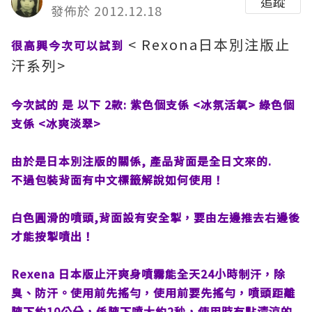
追蹤
發佈於 2012.12.18
< Rexona日本別注版止
很高興今次可以試到
汗系列>
今次試的 是 以下 2款: 紫色個支係 <冰氛活氧> 綠色個
支係 <冰爽淡翠>
由於是日本別注版的關係, 產品背面是全日文來的.
不過包裝背面有中文標籤解說如何使用！
白色圓滑的噴頭,背面設有安全掣，要由左邊推去右邊後
才能按掣噴出！
Rexena 日本版止汗爽身噴霧能全天24小時制汗，除
臭、防汗。使用前先搖勻，使用前要先搖勻，噴頭距離
腋下約10公分，係腋下噴大約2秒，使用時有點清涼的