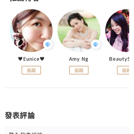
h 夏沫
♥Eunice♥
Amy Ng
追蹤
追蹤
追蹤
發表評論