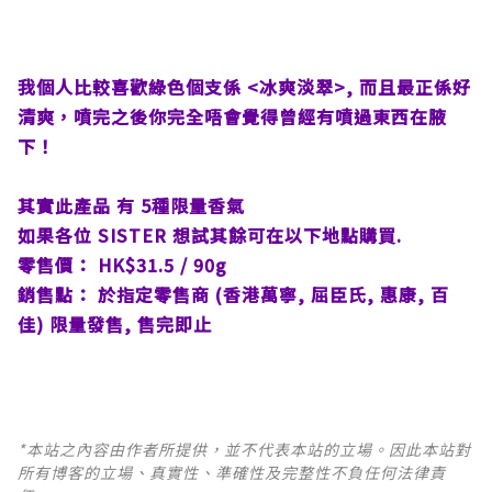
我個人比較喜歡綠色個支係 <冰爽淡翠>, 而且最正係好
清爽，噴完之後你完全唔會覺得曾經有噴過東西在腋
下！
其實此產品 有 5種限量香氣
如果各位 SISTER 想試其餘可在以下地點購買.
零售價： HK$31.5 / 90g
銷售點： 於指定零售商 (香港萬寧, 屈臣氏, 惠康, 百
佳) 限量發售, 售完即止
*本站之內容由作者所提供，並不代表本站的立場。因此本站對
所有博客的立場、真實性、準確性及完整性不負任何法律責