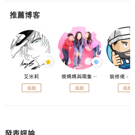
推薦博客
點滴
艾米莉
儍媽媽與兩隻小魔怪之家
追蹤
追蹤
追蹤
發表評論