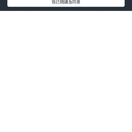
联系人：微信/Q:1213360057
我已閱讀及同意
【郑重声明：质量满意为止】专业办理使
馆及教育部认证100%可查永久存档！！！
一次办理,终生有效,快速专业,诚信可靠。
咨询认证顾问 Andy为您服务：
★★招聘中介代理：本公司诚聘各地代理
人员以及留学生,如果你有业余时间,有兴趣
就请联系我们,我们会给到您最好的回报！
★真诚期待您的加盟：一朝办理,终身受益
（本信息长期有效）
实在办事,互惠互利,为广大海内外学子及有
需要的人士在事业上跨过这道门槛！
【我们真诚的提醒广大留学生朋友】：
一. 本行业市场混乱,不要只贪图便宜,无
论是真实版还是顶级1:1复制版,都会有相应
的成本在里面,我们绝对保证一分钱一分