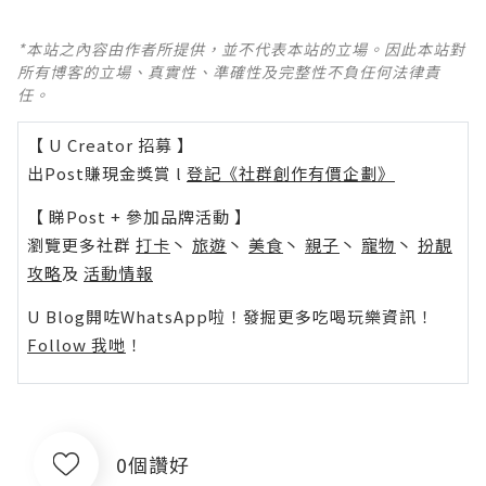
*本站之內容由作者所提供，並不代表本站的立場。因此本站對
所有博客的立場、真實性、準確性及完整性不負任何法律責
任。
【 U Creator 招募 】
出Post賺現金獎賞 l
登記《社群創作有價企劃》
【 睇Post + 參加品牌活動 】
瀏覽更多社群
打卡
丶
旅遊
丶
美食
丶
親子
丶
寵物
丶
扮靚
攻略
及
活動情報
U Blog開咗WhatsApp啦！發掘更多吃喝玩樂資訊！
Follow 我哋
！
0個讚好