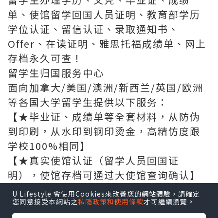
单、使馆留学回国人员证明、教育部学历
学位认证、留信认证、录取通知书、
Offer、在读证明、雅思托福成绩单、网上
存档永久可查！
留学生归国服务中心
面向加拿大/美国/澳洲/新西兰/英国/欧洲
等各国大学留学生提供以下服务：
【★毕业证、成绩单等全套材料，从防伪
到印刷，从水印到钢印烫金，高精仿度跟
学校100%相同】
【★真实使馆认证（留学人员回国证
明），使馆存档可通过大使馆查询确认】
【★真实教育部学历学位认证，教育部存
U Lifestyle 會使用Cookies來改善您的網站體驗，請確定
您同意接受本網站之
私隱政策和使用條款
才可繼續瀏覽。
档，教育部留服网站100%可查】