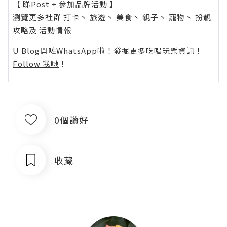
【 睇Post + 參加品牌活動 】
瀏覽更多社群
打卡
丶
旅遊
丶
美食
丶
親子
丶
寵物
丶
扮靚
攻略
及
活動情報
U Blog開咗WhatsApp啦！發掘更多吃喝玩樂資訊！
Follow 我哋
！
0個讚好
收藏