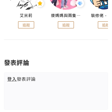
點滴
艾米莉
儍媽媽與兩隻小魔怪之家
追蹤
追蹤
追蹤
發表評論
登入
發表評論