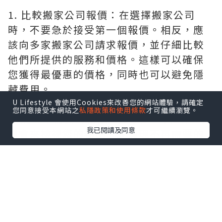
1. 比較搬家公司報價：在選擇搬家公司
時，不要急於接受第一個報價。相反，應
該向多家搬家公司請求報價，並仔細比較
他們所提供的服務和價格。這樣可以確保
您獲得最優惠的價格，同時也可以避免隱
藏費用。
U Lifestyle 會使用Cookies來改善您的網站體驗，請確定
您同意接受本網站之
私隱政策和使用條款
才可繼續瀏覽。
1. 清理不需要的物品：搬家是一個絕佳的
我已閱讀及同意
機會來檢視您的物品，並清理不再需要的
物品。您可以捐贈、賣掉或者丟棄這些物
品，以減少搬運的負擔。同時，這也是一
種省錢的方法，因為您不需要花費時間和
金錢來搬運這些不需要的物品。