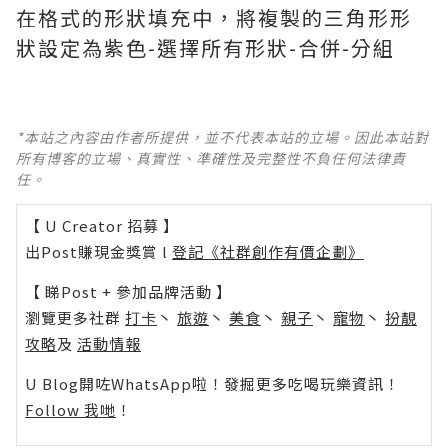
在格式的形狀填充中，將複製的三角形形
狀設定為紫色-選擇所有形狀-合併-分組
*本站之內容由作者所提供，並不代表本站的立場。因此本站對
所有博客的立場、真實性、準確性及完整性不負任何法律責
任。
【 U Creator 招募 】
出Post賺現金獎賞 l
登記《社群創作有價企劃》
【 睇Post + 參加品牌活動 】
瀏覽更多社群
打卡
丶
旅遊
丶
美食
丶
親子
丶
寵物
丶
扮靚
攻略
及
活動情報
U Blog開咗WhatsApp啦！發掘更多吃喝玩樂資訊！
Follow 我哋
！