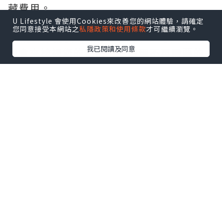
藏費用。
U Lifestyle 會使用Cookies來改善您的網站體驗，請確定
您同意接受本網站之
私隱政策和使用條款
才可繼續瀏覽。
1. 清理不需要的物品：搬家是一個絕佳的
我已閱讀及同意
機會來檢視您的物品，並清理不再需要的
物品。您可以捐贈、賣掉或者丟棄這些物
品，以減少搬運的負擔。同時，這也是一
種省錢的方法，因為您不需要花費時間和
金錢來搬運這些不需要的物品。
1. 自行包裝物品：包裝費用是搬家過程中
的一大開支。為了節省費用，您可以自行
包裝物品。購買價格合理的紙箱、包裝材
料和膠帶，然後根據物品的性質進行包
裝。請確保包裝堅固，以避免在搬運過程
中損壞物品。