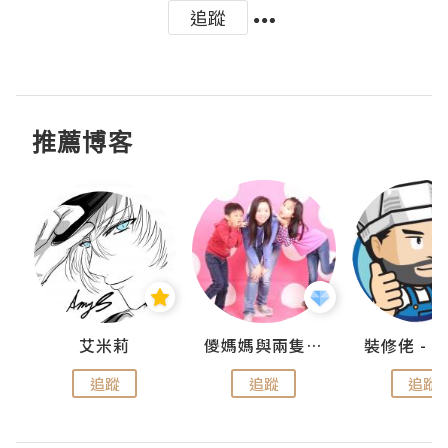
追蹤
推薦博客
點滴
艾米莉
儍媽媽與兩隻小魔怪之家
追蹤
追蹤
追蹤