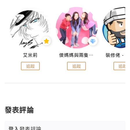
點滴
艾米莉
儍媽媽與兩隻小魔怪之家
追蹤
追蹤
追蹤
發表評論
登入
發表評論