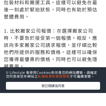
包裝材料和搬運工具。這樣可以避免在最
後一刻處於緊迫狀態，同時也有助於預估
整體費用。
1. 比較搬家公司報價：在選擇搬家公司
時，不要急於接受第一個報價。相反，應
該向多家搬家公司請求報價，並仔細比較
他們所提供的服務和價格。這樣可以確保
您獲得最優惠的價格，同時也可以避免隱
藏費用。
U Lifestyle 會使用Cookies來改善您的網站體驗，請確定
您同意接受本網站之
私隱政策和使用條款
才可繼續瀏覽。
1. 清理不需要的物品：搬家是一個絕佳的
我已閱讀及同意
機會來檢視您的物品，並清理不再需要的
物品。您可以捐贈、賣掉或者丟棄這些物
品，以減少搬運的負擔。同時，這也是一