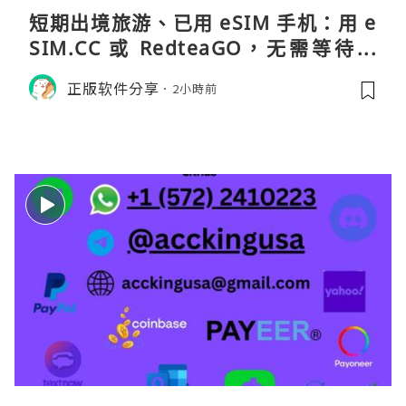
短期出境旅游、已用 eSIM 手机：用 e
SIM.CC 或 RedteaGO，无需等待收
货。需要“当地号码 + 通话短信”（如
正版软件分享
2小時前
打车、外卖、客户联络）：优先 Redt
eaGO（明确提供通话短信套餐）。长