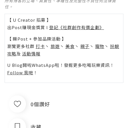
所有博客的立場、真實性、準確性及完整性不負任何法律責
任。
【 U Creator 招募 】
出Post賺現金獎賞 l
登記《社群創作有價企劃》
【 睇Post + 參加品牌活動 】
瀏覽更多社群
打卡
丶
旅遊
丶
美食
丶
親子
丶
寵物
丶
扮靚
攻略
及
活動情報
U Blog開咗WhatsApp啦！發掘更多吃喝玩樂資訊！
Follow 我哋
！
0個讚好
收藏