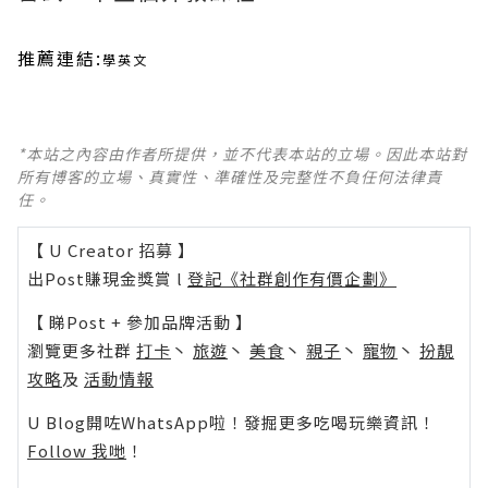
推薦連結:
學英文
*本站之內容由作者所提供，並不代表本站的立場。因此本站對
所有博客的立場、真實性、準確性及完整性不負任何法律責
任。
【 U Creator 招募 】
出Post賺現金獎賞 l
登記《社群創作有價企劃》
【 睇Post + 參加品牌活動 】
瀏覽更多社群
打卡
丶
旅遊
丶
美食
丶
親子
丶
寵物
丶
扮靚
攻略
及
活動情報
U Blog開咗WhatsApp啦！發掘更多吃喝玩樂資訊！
Follow 我哋
！