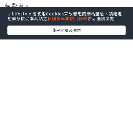
藏費用。
U Lifestyle 會使用Cookies來改善您的網站體驗，請確定
您同意接受本網站之
私隱政策和使用條款
才可繼續瀏覽。
1. 清理不需要的物品：搬家是一個絕佳的
我已閱讀及同意
機會來檢視您的物品，並清理不再需要的
物品。您可以捐贈、賣掉或者丟棄這些物
品，以減少搬運的負擔。同時，這也是一
種省錢的方法，因為您不需要花費時間和
金錢來搬運這些不需要的物品。
1. 自行包裝物品：包裝費用是搬家過程中
的一大開支。為了節省費用，您可以自行
包裝物品。購買價格合理的紙箱、包裝材
料和膠帶，然後根據物品的性質進行包
裝。請確保包裝堅固，以避免在搬運過程
中損壞物品。