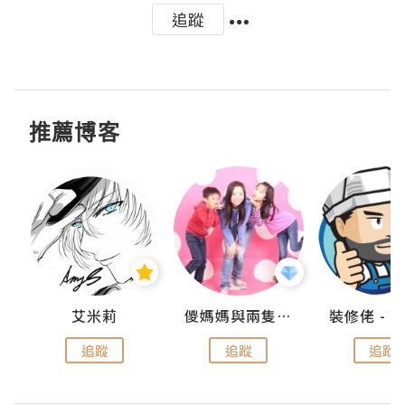
追蹤
推薦博客
點滴
艾米莉
儍媽媽與兩隻小魔怪之家
追蹤
追蹤
追蹤