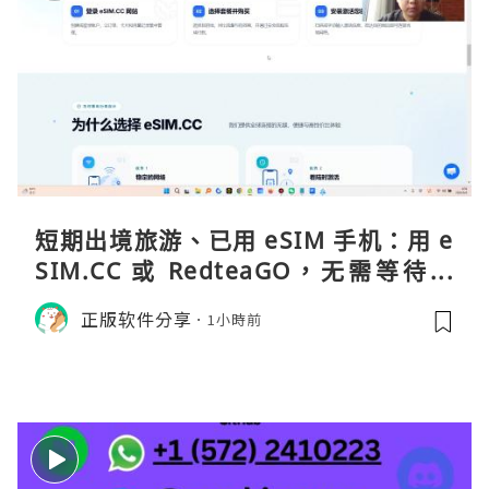
短期出境旅游、已用 eSIM 手机：用 e
SIM.CC 或 RedteaGO，无需等待收
货。需要“当地号码 + 通话短信”（如
正版软件分享
1小時前
打车、外卖、客户联络）：优先 Redt
eaGO（明确提供通话短信套餐）。长