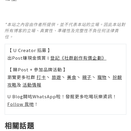
*本站之內容由作者所提供，並不代表本站的立場。因此本站對
所有博客的立場、真實性、準確性及完整性不負任何法律責
任。
【 U Creator 招募 】
出Post賺現金獎賞 l
登記《社群創作有價企劃》
【 睇Post + 參加品牌活動 】
瀏覽更多社群
打卡
丶
旅遊
丶
美食
丶
親子
丶
寵物
丶
扮靚
攻略
及
活動情報
U Blog開咗WhatsApp啦！發掘更多吃喝玩樂資訊！
Follow 我哋
！
相關話題