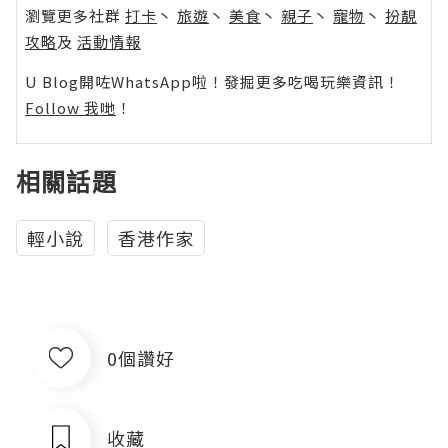
瀏覽更多社群
打卡
丶
旅遊
丶
美食
丶
親子
丶
寵物
丶
扮靚
攻略
及
活動情報
U Blog開咗WhatsApp啦！發掘更多吃喝玩樂資訊！
Follow 我哋
！
相關話題
輕小說
香港作家
0個讚好
收藏