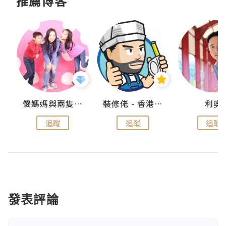
推薦博客
k
儍媽媽與兩隻小魔怪之家
裝修佬 - 香港一站式網上裝修平台
利奧
追蹤
追蹤
追蹤
發表評論