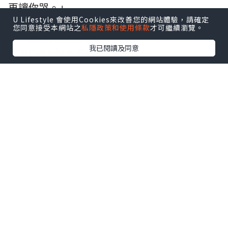
再讓你哭。」
U Lifestyle 會使用Cookies來改善您的網站體驗，請確定
您同意接受本網站之
私隱政策和使用條款
才可繼續瀏覽。
童話的結局其實並不美好，HAPPY
我已閱讀及同意
FOREVER根本不存在，可是⋯⋯
你曾在我面前承諾，說會改寫這個結局。
我相信，在命運的操弄下，在悲歡離合之
中，我們終將重逢。
*本站之內容由作者所提供，並不代表本站的立場。因此本站對
所有博客的立場、真實性、準確性及完整性不負任何法律責
任。
【 U Creator 招募 】
出Post賺現金獎賞 l
登記《社群創作有價企劃》