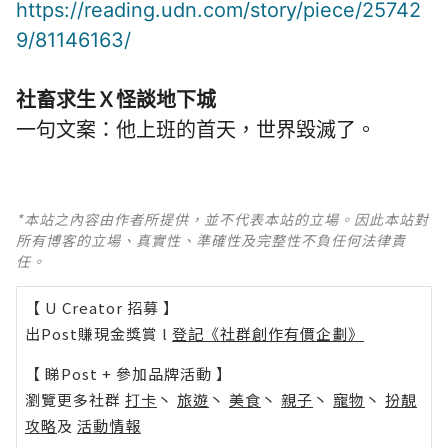
https://reading.udn.com/story/piece/25742
9/81146163/
社畜求生Ｘ怪談地下城
一句文案：他上班的首天，世界毀滅了。
*本站之內容由作者所提供，並不代表本站的立場。因此本站對
所有博客的立場、真實性、準確性及完整性不負任何法律責
任。
【 U Creator 招募 】
出Post賺現金獎賞 l
登記《社群創作有價企劃》
【 睇Post + 參加品牌活動 】
瀏覽更多社群
打卡
丶
旅遊
丶
美食
丶
親子
丶
寵物
丶
扮靚
攻略
及
活動情報