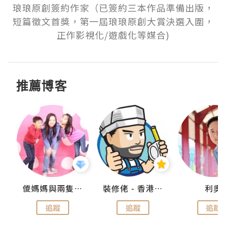
琅琅原創簽約作家（已簽約三本作品準備出版，
短篇徵文首獎，第一屆琅琅原創大賞決選入圍，
正作影視化/遊戲化等媒合)
推薦博客
k
儍媽媽與兩隻小魔怪之家
裝修佬 - 香港一站式網上裝修平台
利奧
追蹤
追蹤
追蹤