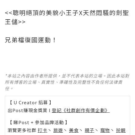
<<聰明絕頂的美貌小王子X天然悶騷的劍聖
王儲>>
兄弟檔復國運動！
*本站之內容由作者所提供，並不代表本站的立場。因此本站對
所有博客的立場、真實性、準確性及完整性不負任何法律責
任。
【 U Creator 招募 】
出Post賺現金獎賞 l
登記《社群創作有價企劃》
【 睇Post + 參加品牌活動 】
瀏覽更多社群
打卡
丶
旅遊
丶
美食
丶
親子
丶
寵物
丶
扮靚