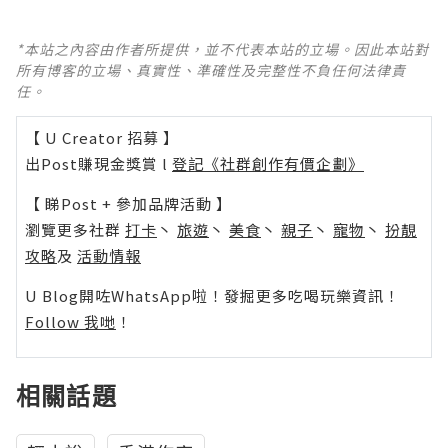
*本站之內容由作者所提供，並不代表本站的立場。因此本站對
所有博客的立場、真實性、準確性及完整性不負任何法律責
任。
【 U Creator 招募 】
出Post賺現金獎賞 l
登記《社群創作有價企劃》
【 睇Post + 參加品牌活動 】
瀏覽更多社群
打卡
丶
旅遊
丶
美食
丶
親子
丶
寵物
丶
扮靚
攻略
及
活動情報
U Blog開咗WhatsApp啦！發掘更多吃喝玩樂資訊！
Follow 我哋
！
相關話題