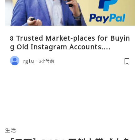
8 Trusted Market-places for Buyin
g Old Instagram Accounts....
rgtu
2小時前
生活