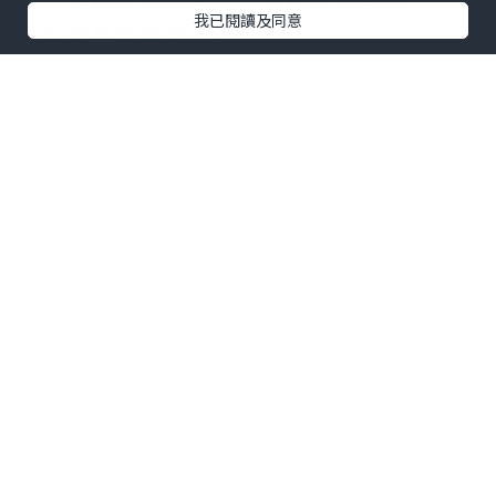
我已閱讀及同意
「不會再讓你哭。」
童話的結局其實並不美好，HAPPY
FOREVER根本不存在，可是⋯⋯
你曾在我面前承諾，說會改寫這個結
局。
我相信，在命運的操弄下，在悲歡離
合之中，我們終將重逢。
*本站之內容由作者所提供，並不代表本站的立場。因此本站對
所有博客的立場、真實性、準確性及完整性不負任何法律責
任。