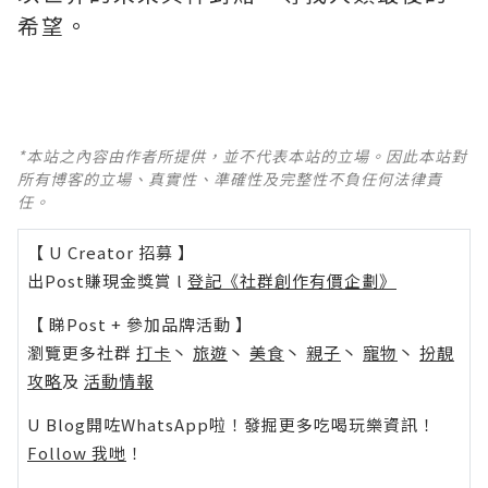
希望。
*本站之內容由作者所提供，並不代表本站的立場。因此本站對
所有博客的立場、真實性、準確性及完整性不負任何法律責
任。
【 U Creator 招募 】
出Post賺現金獎賞 l
登記《社群創作有價企劃》
【 睇Post + 參加品牌活動 】
瀏覽更多社群
打卡
丶
旅遊
丶
美食
丶
親子
丶
寵物
丶
扮靚
攻略
及
活動情報
U Blog開咗WhatsApp啦！發掘更多吃喝玩樂資訊！
Follow 我哋
！