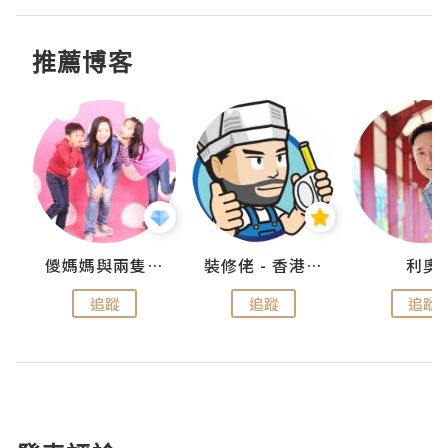
推薦博客
k
儍媽媽與兩隻小魔怪之家
裝修佬 - 香港一站式網上裝修平台
利奧
追蹤
追蹤
追蹤