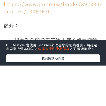
https://www.popo.tw/books/892384/
articles/13067670
簡介：
樂天知命的漁夫艾德里安Ｘ執著深情
U Lifestyle 會使用Cookies來改善您的網站體驗，請確定
的人魚迪倫
您同意接受本網站之
私隱政策和使用條款
才可繼續瀏覽。
我已閱讀及同意
「人魚不會哭泣。」
那是你對我說的第一句話。
在找回你的時候，我會對你承諾：
「不會再讓你哭。」