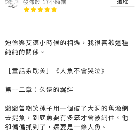
追蹤
發佈於 17小時前
迪倫與艾德小時候的相遇，我很喜歡這種
純純的關係。
［童話系耽美］《人魚不會哭泣》
第十二章：久遠的羈絆
爺爺曾嘲笑孫子用一個破了大洞的舊漁網
去捉魚，到底魚要有多笨才會被網住。他
卻偏偏抓到了，還要是一條人魚。