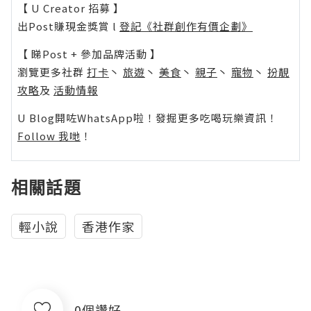
【 U Creator 招募 】
出Post賺現金獎賞 l
登記《社群創作有價企劃》
【 睇Post + 參加品牌活動 】
瀏覽更多社群
打卡
丶
旅遊
丶
美食
丶
親子
丶
寵物
丶
扮靚
攻略
及
活動情報
U Blog開咗WhatsApp啦！發掘更多吃喝玩樂資訊！
Follow 我哋
！
相關話題
輕小說
香港作家
0個讚好