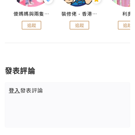
k
儍媽媽與兩隻小魔怪之家
裝修佬 - 香港一站式網上裝修平台
利奧
追蹤
追蹤
追蹤
發表評論
登入
發表評論