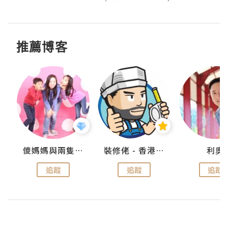
推薦博客
k
儍媽媽與兩隻小魔怪之家
裝修佬 - 香港一站式網上裝修平台
利奧
追蹤
追蹤
追蹤