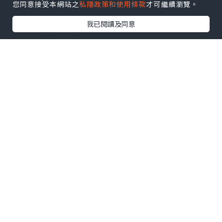
您同意接受本網站之
私隱政策和使用條款
才可繼續瀏覽。
在找回你的時候，我會對你承諾：
我已閱讀及同意
「不會再讓你哭。」
童話的結局其實並不美好，HAPPY
FOREVER根本不存在，可是⋯⋯
你曾在我面前承諾，說會改寫這個結
局。
我相信，在命運的操弄下，在悲歡離
合之中，我們終將重逢。
*本站之內容由作者所提供，並不代表本站的立場。因此本站對
所有博客的立場、真實性、準確性及完整性不負任何法律責