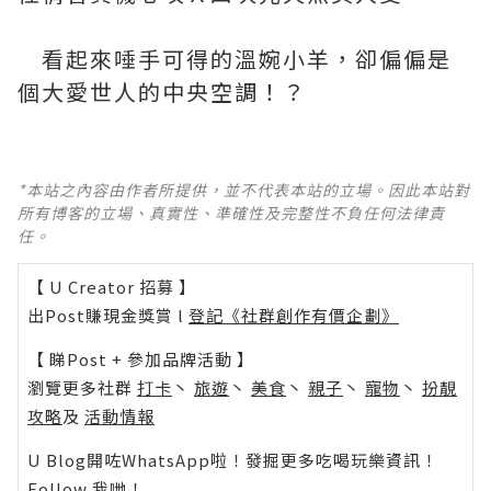
看起來唾手可得的溫婉小羊，卻偏偏是
個大愛世人的中央空調！？
*本站之內容由作者所提供，並不代表本站的立場。因此本站對
所有博客的立場、真實性、準確性及完整性不負任何法律責
任。
【 U Creator 招募 】
出Post賺現金獎賞 l
登記《社群創作有價企劃》
【 睇Post + 參加品牌活動 】
瀏覽更多社群
打卡
丶
旅遊
丶
美食
丶
親子
丶
寵物
丶
扮靚
攻略
及
活動情報
U Blog開咗WhatsApp啦！發掘更多吃喝玩樂資訊！
Follow 我哋
！