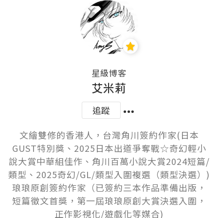
星級博客
艾米莉
追蹤
文繪雙修的香港人，台灣角川簽約作家(日本
GUST特別獎、2025日本出道爭奪戰☆奇幻輕小
說大賞中華組佳作、角川百萬小說大賞2024短篇/
類型、2025奇幻/GL/類型入圍複選（類型決選）)

琅琅原創簽約作家（已簽約三本作品準備出版，
短篇徵文首獎，第一屆琅琅原創大賞決選入圍，
正作影視化/遊戲化等媒合)