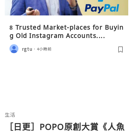
8 Trusted Market-places for Buyin
g Old Instagram Accounts....
rgtu
4小時前
生活
［日更］POPO原創大賞《人魚