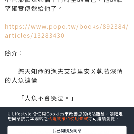
望確實傳遞給他了。
https://www.popo.tw/books/892384/
articles/13283430
簡介：
樂天知命的漁夫艾德里安Ｘ執著深情
的人魚迪倫
「人魚不會哭泣。」
U Lifestyle 會使用Cookies來改善您的網站體驗，請確定
那是你對我說的第一句話。
您同意接受本網站之
私隱政策和使用條款
才可繼續瀏覽。
我已閱讀及同意
在找回你的時候，我會對你承諾：