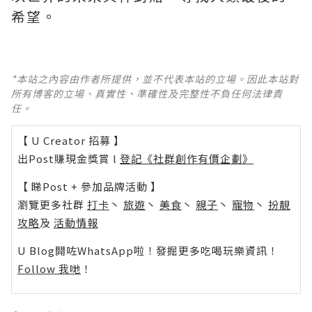
希望。
*本站之內容由作者所提供，並不代表本站的立場。因此本站對
所有博客的立場、真實性、準確性及完整性不負任何法律責
任。
【 U Creator 招募 】
出Post賺現金獎賞 l
登記《社群創作有價企劃》
【 睇Post + 參加品牌活動 】
瀏覽更多社群
打卡
丶
旅遊
丶
美食
丶
親子
丶
寵物
丶
扮靚
攻略
及
活動情報
U Blog開咗WhatsApp啦！發掘更多吃喝玩樂資訊！
Follow 我哋
！