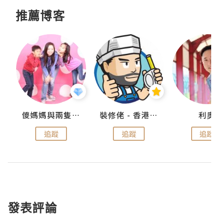
推薦博客
k
儍媽媽與兩隻小魔怪之家
裝修佬 - 香港一站式網上裝修平台
利奧
追蹤
追蹤
追蹤
發表評論